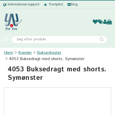
International support
Trustpilot
Blog
Kvinder
Mænd
Børn
Accessor
Toggle
navigation
Hjem
Kvinder
Buksedragter
Kvinder
4053 Buksedragt med shorts. Symønster
Mænd
4053 Buksedragt med shorts.
Børn
Symønster
Accessories