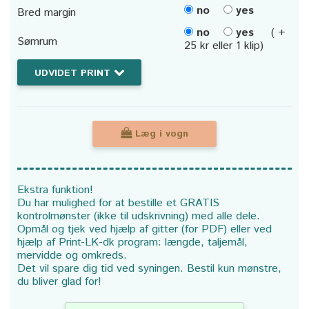
no
yes
Bred margin
no
yes
( +
Sømrum
25 kr eller 1 klip)
UDVIDET PRINT
Læg i vogn
Ekstra funktion!
Du har mulighed for at bestille et GRATIS
kontrolmønster (ikke til udskrivning) med alle dele.
Opmål og tjek ved hjælp af gitter (for PDF) eller ved
hjælp af Print-LK-dk program: længde, taljemål,
mervidde og omkreds.
Det vil spare dig tid ved syningen. Bestil kun mønstre,
du bliver glad for!