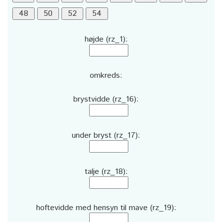
højde (rz_1):
omkreds:
brystvidde (rz_16):
under bryst (rz_17):
talje (rz_18):
hoftevidde med hensyn til mave (rz_19):