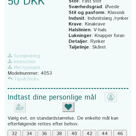
50 DKK
Stof
:
Fast stof
Sværhedsgrad
:
Øvede
Stil og pasform
:
Klassisk
Indsnit
:
Indsnitslæg /rynker
Krave
:
Kinakrave
Halslinien
:
V-hals
Lukninger
:
Knapper foran
Detaljer
:
Rynker
Taljelinje
:
Skåret
Syvejledning
Instruction
Инструкция
Modelnummer:
4053
Tips&Tricks
Indtast dine personlige mål
Vælg evt. en standardstørrelse. De enkelte mål kan
efterfølgende rettes efter behov: