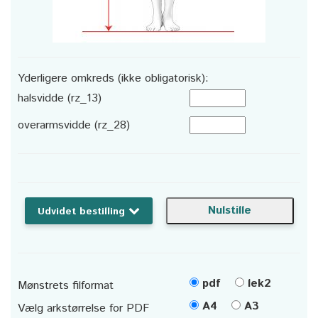
Yderligere omkreds (ikke obligatorisk):
halsvidde (rz_13)
overarmsvidde (rz_28)
Udvidet bestilling
pdf
lek2
Mønstrets filformat
A4
A3
Vælg arkstørrelse for PDF