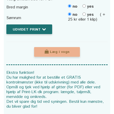
no
yes
Bred margin
no
yes
( +
Sømrum
25 kr eller 1 klip)
UDVIDET PRINT
Læg i vogn
Ekstra funktion!
Du har mulighed for at bestille et GRATIS
kontrolmønster (ikke til udskrivning) med alle dele.
Opmål og tjek ved hjælp af gitter (for PDF) eller ved
hjælp af Print-LK-dk program: længde, taljemål,
mervidde og omkreds.
Det vil spare dig tid ved syningen. Bestil kun mønstre,
du bliver glad for!