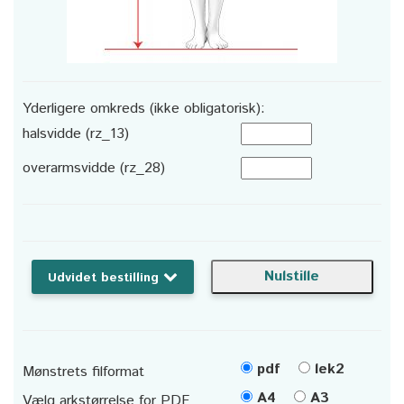
Yderligere omkreds (ikke obligatorisk):
halsvidde (rz_13)
overarmsvidde (rz_28)
Udvidet bestilling
pdf
lek2
Mønstrets filformat
A4
A3
Vælg arkstørrelse for PDF