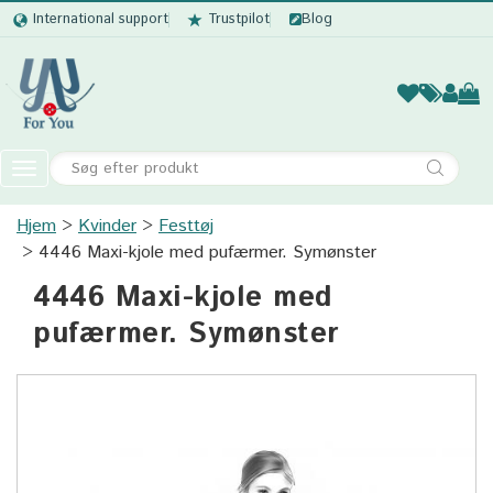
International support
Trustpilot
Blog
Kvinder
Mænd
Børn
Accessor
Toggle
navigation
Hjem
Kvinder
Festtøj
Kvinder
4446 Maxi-kjole med pufærmer. Symønster
Mænd
4446 Maxi-kjole med
Børn
pufærmer. Symønster
Accessories