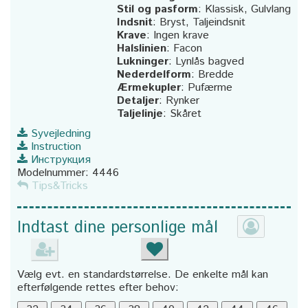
Stil og pasform
:
Klassisk, Gulvlang
Indsnit
:
Bryst, Taljeindsnit
Krave
:
Ingen krave
Halslinien
:
Facon
Lukninger
:
Lynlås bagved
Nederdelform
:
Bredde
Ærmekupler
:
Pufærme
Detaljer
:
Rynker
Taljelinje
:
Skåret
Syvejledning
Instruction
Инструкция
Modelnummer:
4446
Tips&Tricks
Indtast dine personlige mål
Vælg evt. en standardstørrelse. De enkelte mål kan
efterfølgende rettes efter behov: