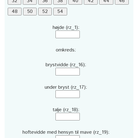
højde (rz_1):
omkreds:
brystvidde (rz_16):
under bryst (rz_17):
talje (rz_18):
hoftevidde med hensyn til mave (rz_19):