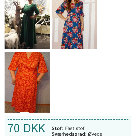
70 DKK
Stof
:
Fast stof
Sværhedsgrad
:
Øvede