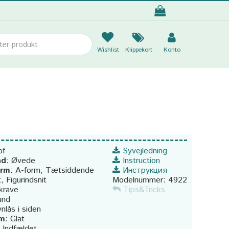
Wishlist
Klippekort
Konto
of
Syvejledning
ad
:
Øvede
Instruction
orm
:
A-form, Tætsiddende
Инструкция
, Figurindsnit
Modelnummer:
4922
krave
Tips&Tricks
und
ynlås i siden
rm
:
Glat
:
Indfældet