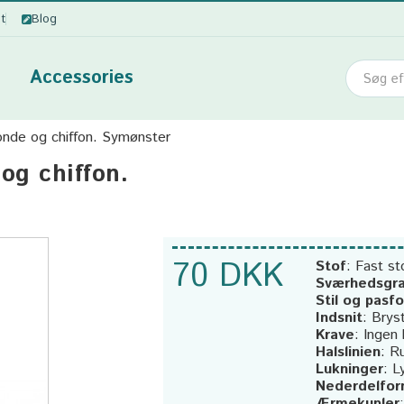
ot
Blog
Accessories
onde og chiffon. Symønster
og chiffon.
70 DKK
Stof
:
Fast st
Sværhedsgr
Stil og pasf
Indsnit
:
Bryst
Krave
:
Ingen 
Halslinien
:
R
Lukninger
:
L
Nederdelfo
Ærmekupler