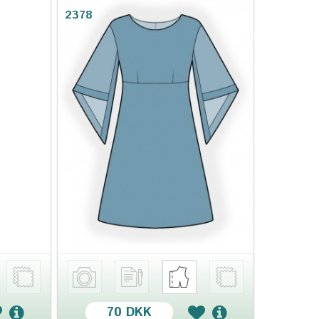
2378
70 DKK