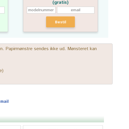
(gratis)
Bestil
gen. Papirmønstre sendes ikke ud. Mønsteret kan
e)
-mail