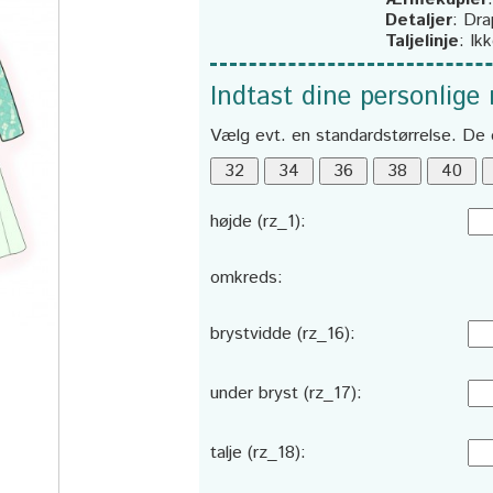
Detaljer
:
Dra
Taljelinje
:
Ik
Indtast dine personlige
Vælg evt. en standardstørrelse. De 
højde (rz_1):
omkreds:
brystvidde (rz_16):
under bryst (rz_17):
talje (rz_18):