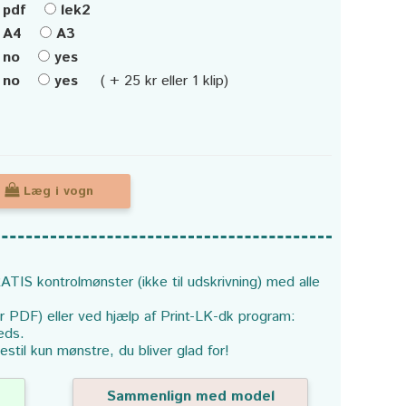
pdf
lek2
A4
A3
no
yes
no
yes
( + 25 kr eller 1 klip)
Læg i vogn
ATIS kontrolmønster (ikke til udskrivning) med alle
or PDF) eller ved hjælp af Print-LK-dk program:
eds.
estil kun mønstre, du bliver glad for!
Sammenlign med model