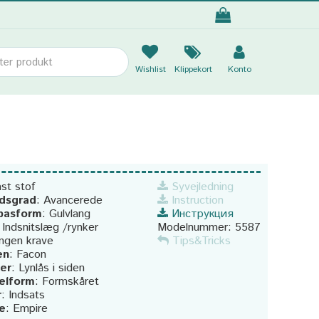
Wishlist
Klippekort
Konto
st stof
Syvejledning
dsgrad
:
Avancerede
Instruction
 pasform
:
Gulvlang
Инструкция
:
Indsnitslæg /rynker
Modelnummer:
5587
Ingen krave
Tips&Tricks
en
:
Facon
er
:
Lynlås i siden
elform
:
Formskåret
r
:
Indsats
je
:
Empire