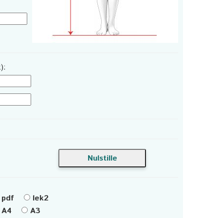
):
pdf
lek2
A4
A3