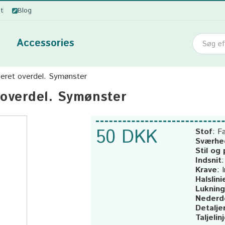
ot
Blog
Accessories
eret overdel. Symønster
 overdel. Symønster
50 DKK
Stof
:
Fa
Sværhe
Stil og
Indsnit
Krave
:
Halslini
Lukning
Nederd
Detalje
Taljelin