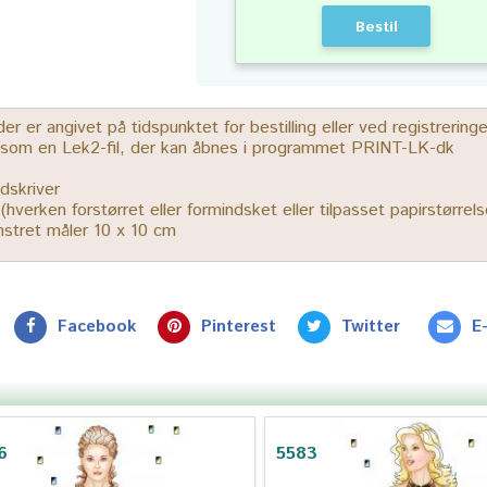
Bestil
 er angivet på tidspunktet for bestilling eller ved registrerin
r som en Lek2-fil, der kan åbnes i programmet PRINT-LK-dk
dskriver
% (hverken forstørret eller formindsket eller tilpasset papirstørrels
ønstret måler 10 x 10 cm
Facebook
Pinterest
Twitter
E
6
5583