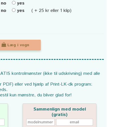
no
yes
no
yes
( + 25 kr eller 1 klip)
Læg i vogn
ATIS kontrolmønster (ikke til udskrivning) med alle
or PDF) eller ved hjælp af Print-LK-dk program:
eds.
estil kun mønstre, du bliver glad for!
Sammenlign med model
(gratis)