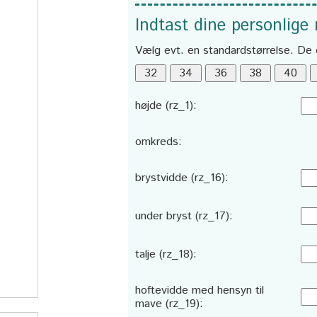
Indtast dine personlige
Vælg evt. en standardstørrelse. De 
højde (rz_1):
omkreds:
brystvidde (rz_16):
under bryst (rz_17):
talje (rz_18):
hoftevidde med hensyn til
mave (rz_19):