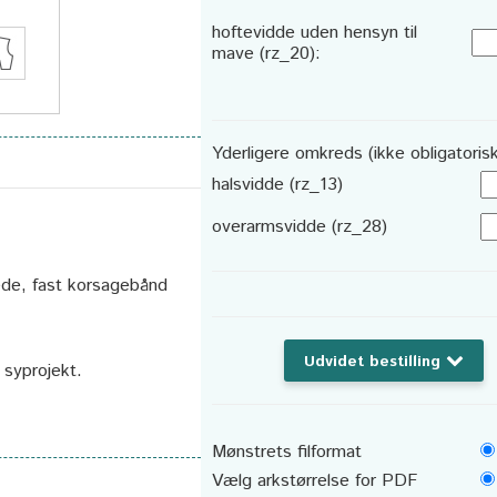
hoftevidde uden hensyn til
mave (rz_20):
Yderligere omkreds (ikke obligatorisk
halsvidde (rz_13)
overarmsvidde (rz_28)
skæde, fast korsagebånd
Udvidet bestilling
t syprojekt.
Mønstrets filformat
Vælg arkstørrelse for PDF