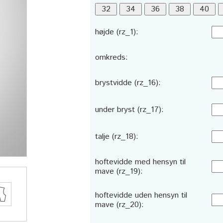
højde (rz_1):
omkreds:
brystvidde (rz_16):
under bryst (rz_17):
talje (rz_18):
hoftevidde med hensyn til
mave (rz_19):
hoftevidde uden hensyn til
mave (rz_20):