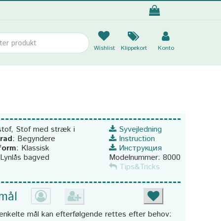
Wishlist
Klippekort
Konto
stof, Stof med stræk i
Syvejledning
rad
:
Begyndere
Instruction
sform
:
Klassisk
Инструкция
Lynlås bagved
Modelnummer:
8000
Tips&Tricks
 mål
enkelte mål kan efterfølgende rettes efter behov: