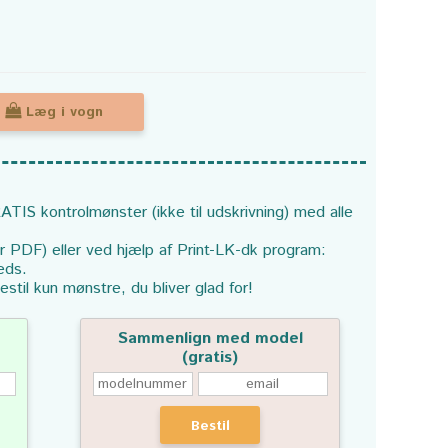
Læg i vogn
ATIS kontrolmønster (ikke til udskrivning) med alle
or PDF) eller ved hjælp af Print-LK-dk program:
eds.
estil kun mønstre, du bliver glad for!
Sammenlign med model
(gratis)
Bestil