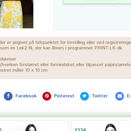
 er angivet på tidspunktet for bestilling eller ved registrerin
r som en Lek2-fil, der kan åbnes i programmet PRINT-LK-dk
dskriver
% (hverken forstørret eller formindsket eller tilpasset papirstørrels
ønstret måler 10 x 10 cm
Facebook
Pinterest
Twitter
E
5
2334