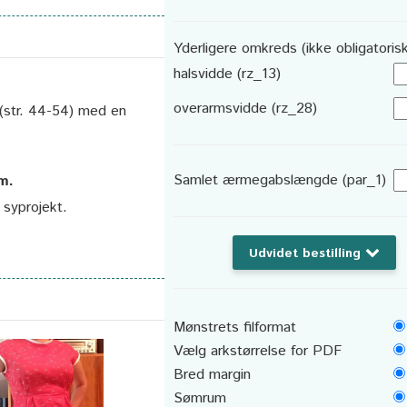
Yderligere omkreds (ikke obligatorisk
halsvidde (rz_13)
overarmsvidde (rz_28)
 (str. 44-54) med en
Samlet ærmegabslængde (par_1)
cm.
t syprojekt.
Udvidet bestilling
Mønstrets filformat
Vælg arkstørrelse for PDF
Bred margin
Sømrum