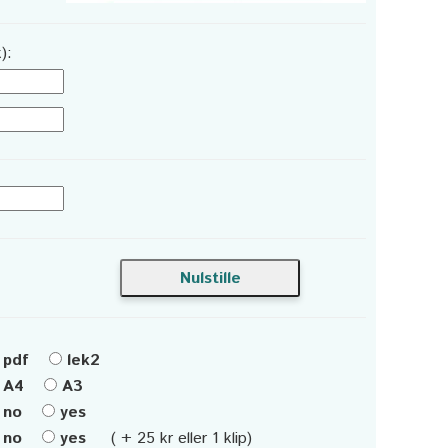
):
pdf
lek2
A4
A3
no
yes
no
yes
( + 25 kr eller 1 klip)