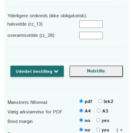
Yderligere omkreds (ikke obligatorisk):
halsvidde (rz_13)
overarmsvidde (rz_28)
Udvidet bestilling
pdf
lek2
Mønstrets filformat
A4
A3
Vælg arkstørrelse for PDF
no
yes
Bred margin
no
yes
( +