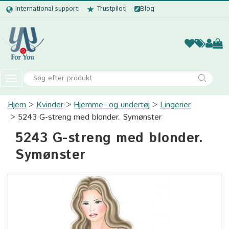
International support
Trustpilot
Blog
Kvinder
Mænd
Børn
Accessor
Toggle
navigation
Hjem
Kvinder
Hjemme- og undertøj
Kvinder
Lingerier
5243 G-streng med blonder. Symønster
Mænd
5243 G-streng med blonder.
Børn
Symønster
Accessories