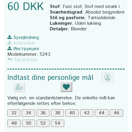
60 DKK
Stof
:
Fast stof, Stof med stræk i
Sværhedsgrad
:
Absolut begyndere
Stil og pasform
:
Tætsiddende
Lukninger
:
Uden lukning
Detaljer
:
Blonder
Syvejledning
Instruction
Инструкция
Modelnummer:
5243
Tips&Tricks
Indtast dine personlige mål
Vælg evt. en standardstørrelse. De enkelte mål kan
efterfølgende rettes efter behov: