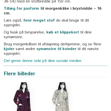
38-54) med en stofbredde på 150 cm.
Tillæg for pasform
til morgenkåbe i brystvidde – 16
cm.
Læs også,
hvor meget stof
du skal bruge til dit
syprojekt.
Og husk på besparelse,
køb et klippekort
til dine
symønstre.
Brug morgenkåben til afslapning derhjemme, og se flere
kjoler
samt andre
symønstre til kvinder
til dit næste
syprojekt.
Del gerne denne side på dine sociale medier.
Flere billeder