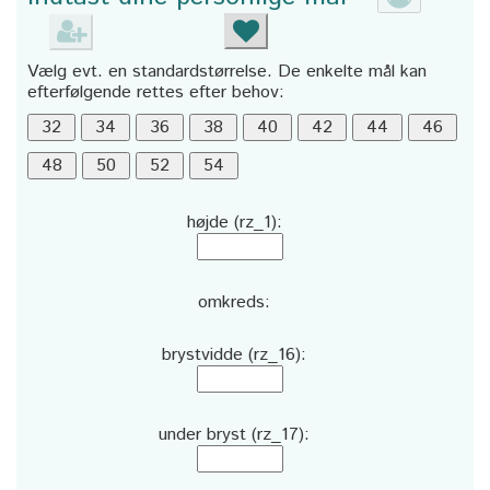
Vælg evt. en standardstørrelse. De enkelte mål kan
efterfølgende rettes efter behov:
højde (rz_1):
omkreds:
brystvidde (rz_16):
under bryst (rz_17):