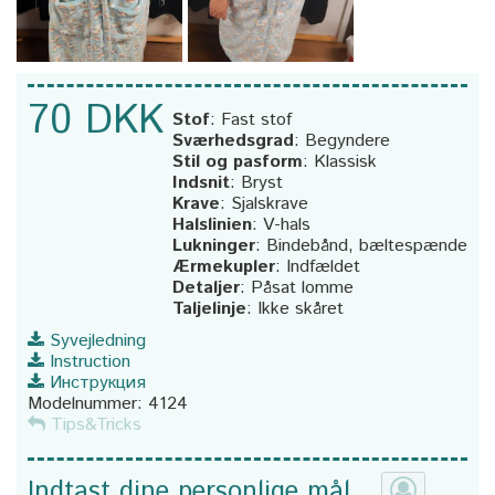
70 DKK
Stof
:
Fast stof
Sværhedsgrad
:
Begyndere
Stil og pasform
:
Klassisk
Indsnit
:
Bryst
Krave
:
Sjalskrave
Halslinien
:
V-hals
Lukninger
:
Bindebånd, bæltespænde
Ærmekupler
:
Indfældet
Detaljer
:
Påsat lomme
Taljelinje
:
Ikke skåret
Syvejledning
Instruction
Инструкция
Modelnummer:
4124
Tips&Tricks
Indtast dine personlige mål