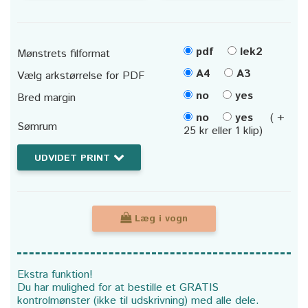
pdf
lek2
Mønstrets filformat
A4
A3
Vælg arkstørrelse for PDF
no
yes
Bred margin
no
yes
( +
Sømrum
25 kr eller 1 klip)
UDVIDET PRINT
Læg i vogn
Ekstra funktion!
Du har mulighed for at bestille et GRATIS
kontrolmønster (ikke til udskrivning) med alle dele.