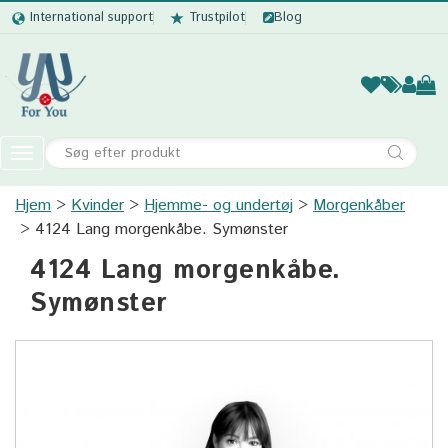
International support
Trustpilot
Blog
Kvinder
Mænd
Børn
Accessor
Toggle
navigation
Hjem
Kvinder
Hjemme- og undertøj
Kvinder
Morgenkåber
4124 Lang morgenkåbe. Symønster
Mænd
4124 Lang morgenkåbe.
Børn
Symønster
Accessories