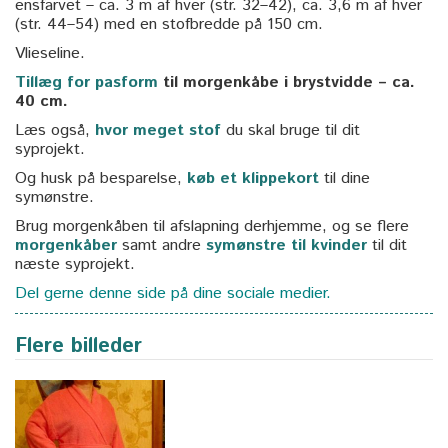
ensfarvet – ca. 3 m af hver (str. 32–42), ca. 3,6 m af hver
(str. 44–54) med en stofbredde på 150 cm.
Vlieseline.
Tillæg for pasform
til morgenkåbe i brystvidde – ca.
40 cm.
Læs også,
hvor meget stof
du skal bruge til dit
syprojekt.
Og husk på besparelse,
køb et klippekort
til dine
symønstre.
Brug morgenkåben til afslapning derhjemme, og se flere
morgenkåber
samt andre
symønstre til kvinder
til dit
næste syprojekt.
Del gerne denne side på dine sociale medier.
Flere billeder