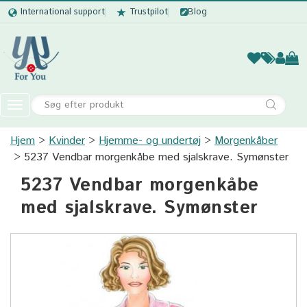
International support
Trustpilot
Blog
Kvinder
Mænd
Børn
Accessor
Toggle
navigation
Hjem
Kvinder
Hjemme- og undertøj
Kvinder
Morgenkåber
5237 Vendbar morgenkåbe med sjalskrave. Symønster
Mænd
5237 Vendbar morgenkåbe
Børn
med sjalskrave. Symønster
Accessories