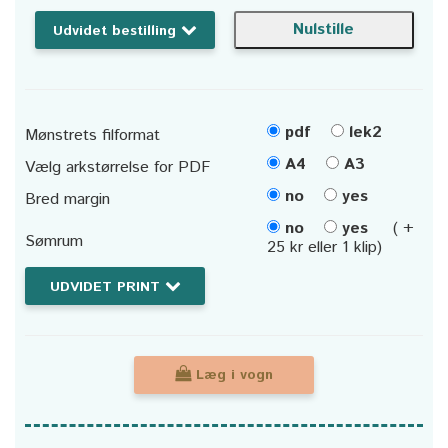
Udvidet bestilling
pdf
lek2
Mønstrets filformat
A4
A3
Vælg arkstørrelse for PDF
no
yes
Bred margin
no
yes
( +
Sømrum
25 kr eller 1 klip)
UDVIDET PRINT
Læg i vogn