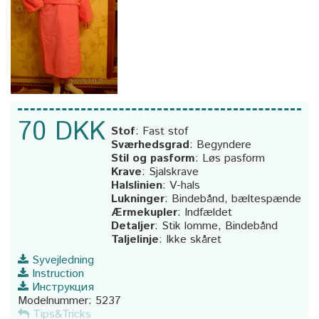
70 DKK
Stof
:
Fast stof
Sværhedsgrad
:
Begyndere
Stil og pasform
:
Løs pasform
Krave
:
Sjalskrave
Halslinien
:
V-hals
Lukninger
:
Bindebånd, bæltespænde
Ærmekupler
:
Indfældet
Detaljer
:
Stik lomme, Bindebånd
Taljelinje
:
Ikke skåret
Syvejledning
Instruction
Инструкция
Modelnummer:
5237
Tips&Tricks