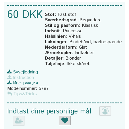
60 DKK
Stof
:
Fast stof
Sværhedsgrad
:
Begyndere
Stil og pasform
:
Klassisk
Indsnit
:
Princesse
Halslinien
:
V-hals
Lukninger
:
Bindebånd, bæltespænde
Nederdelform
:
Glat
Ærmekupler
:
Indfældet
Detaljer
:
Blonder
Taljelinje
:
Ikke skåret
Syvejledning
Instruction
Инструкция
Modelnummer:
5787
Tips&Tricks
Indtast dine personlige mål