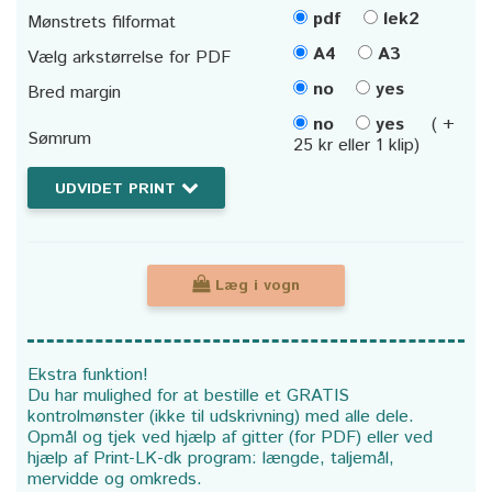
pdf
lek2
Mønstrets filformat
A4
A3
Vælg arkstørrelse for PDF
no
yes
Bred margin
no
yes
( +
Sømrum
25 kr eller 1 klip)
UDVIDET PRINT
Læg i vogn
Ekstra funktion!
Du har mulighed for at bestille et GRATIS
kontrolmønster (ikke til udskrivning) med alle dele.
Opmål og tjek ved hjælp af gitter (for PDF) eller ved
hjælp af Print-LK-dk program: længde, taljemål,
mervidde og omkreds.