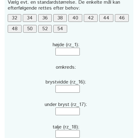
Vælg evt. en standardstørrelse. De enkelte mål kan
efterfølgende rettes efter behov:
højde (rz_1):
omkreds:
brystvidde (rz_16):
under bryst (rz_17):
talje (rz_18):