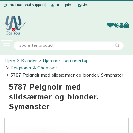
International support
Trustpilot
Blog
Kvinder
Mænd
Børn
Accessor
Toggle
navigation
Hjem
Kvinder
Hjemme- og undertøj
Kvinder
Peignoirer & Chemiser
Mænd
5787 Peignoir med slidsærmer og blonder. Symønster
5787 Peignoir med
Børn
slidsærmer og blonder.
Accessories
Symønster