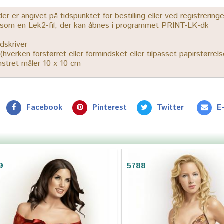
 er angivet på tidspunktet for bestilling eller ved registrerin
r som en Lek2-fil, der kan åbnes i programmet PRINT-LK-dk
dskriver
% (hverken forstørret eller formindsket eller tilpasset papirstørrels
ønstret måler 10 x 10 cm
Facebook
Pinterest
Twitter
E
9
5788