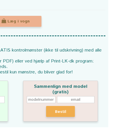
Læg i vogn
ATIS kontrolmønster (ikke til udskrivning) med alle
or PDF) eller ved hjælp af Print-LK-dk program:
eds.
estil kun mønstre, du bliver glad for!
Sammenlign med model
(gratis)
Bestil