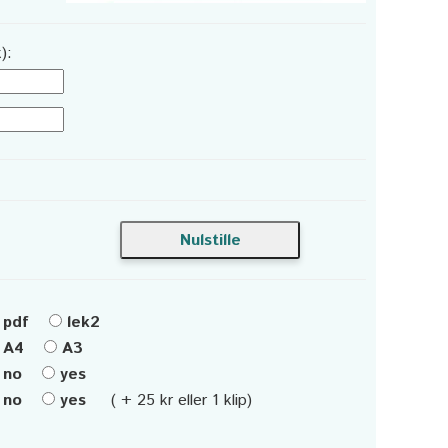
):
pdf
lek2
A4
A3
no
yes
no
yes
( + 25 kr eller 1 klip)