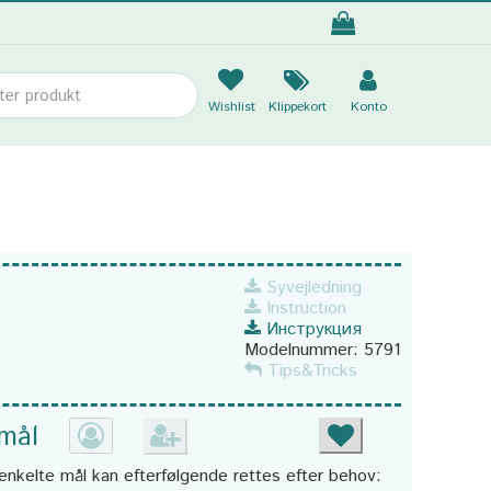
Wishlist
Klippekort
Konto
Syvejledning
Instruction
Инструкция
Modelnummer:
5791
Tips&Tricks
 mål
enkelte mål kan efterfølgende rettes efter behov: