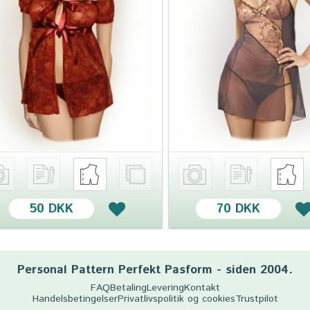
50 DKK
70 DKK
Personal Pattern Perfekt Pasform - siden 2004.
FAQ
Betaling
Levering
Kontakt
Handelsbetingelser
Privatlivspolitik og cookies
Trustpilot