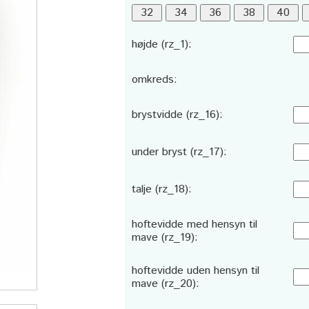
højde (rz_1):
omkreds:
brystvidde (rz_16):
under bryst (rz_17):
talje (rz_18):
hoftevidde med hensyn til
mave (rz_19):
hoftevidde uden hensyn til
mave (rz_20):