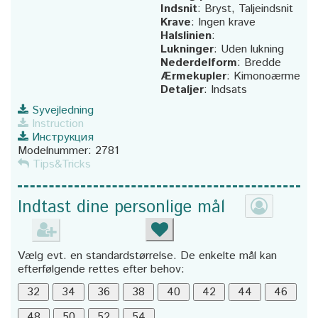
Indsnit
:
Bryst, Taljeindsnit
Krave
:
Ingen krave
Halslinien
:
Lukninger
:
Uden lukning
Nederdelform
:
Bredde
Ærmekupler
:
Kimonoærme
Detaljer
:
Indsats
Syvejledning
Instruction
Инструкция
Modelnummer:
2781
Tips&Tricks
Indtast dine personlige mål
Vælg evt. en standardstørrelse. De enkelte mål kan
efterfølgende rettes efter behov: