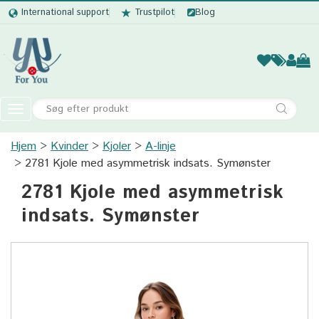
International support
Trustpilot
Blog
Kvinder
Mænd
Børn
Accessor
Toggle
navigation
Hjem
Kvinder
Kjoler
Kvinder
A-linje
2781 Kjole med asymmetrisk indsats. Symønster
Mænd
2781 Kjole med asymmetrisk
Børn
indsats. Symønster
Accessories