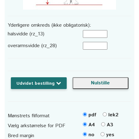
Yderligere omkreds (ikke obligatorisk):
halsvidde (rz_13)
overarmsvidde (rz_28)
Udvidet bestilling
pdf
lek2
Mønstrets filformat
A4
A3
Vælg arkstørrelse for PDF
no
yes
Bred margin