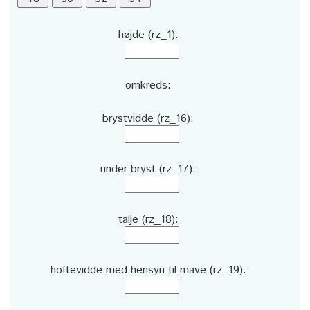
højde (rz_1):
omkreds:
brystvidde (rz_16):
under bryst (rz_17):
talje (rz_18):
hoftevidde med hensyn til mave (rz_19):