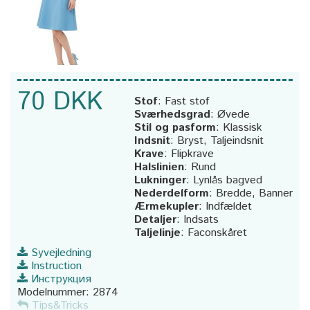
70 DKK
Stof
:
Fast stof
Sværhedsgrad
:
Øvede
Stil og pasform
:
Klassisk
Indsnit
:
Bryst, Taljeindsnit
Krave
:
Flipkrave
Halslinien
:
Rund
Lukninger
:
Lynlås bagved
Nederdelform
:
Bredde, Banner
Ærmekupler
:
Indfældet
Detaljer
:
Indsats
Taljelinje
:
Faconskåret
Syvejledning
Instruction
Инструкция
Modelnummer:
2874
Tips&Tricks