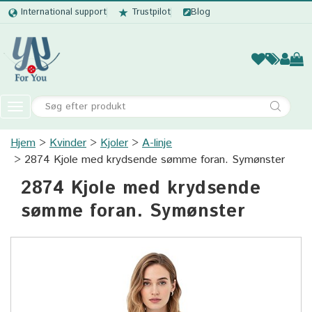
International support
Trustpilot
Blog
Kvinder
Mænd
Børn
Accessor
Toggle
navigation
Hjem
Kvinder
Kjoler
Kvinder
A-linje
2874 Kjole med krydsende sømme foran. Symønster
Mænd
2874 Kjole med krydsende
Børn
sømme foran. Symønster
Accessories