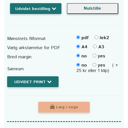
Udvidet bestilling
pdf
lek2
Mønstrets filformat
A4
A3
Vælg arkstørrelse for PDF
no
yes
Bred margin
no
yes
( +
Sømrum
25 kr eller 1 klip)
UDVIDET PRINT
Læg i vogn