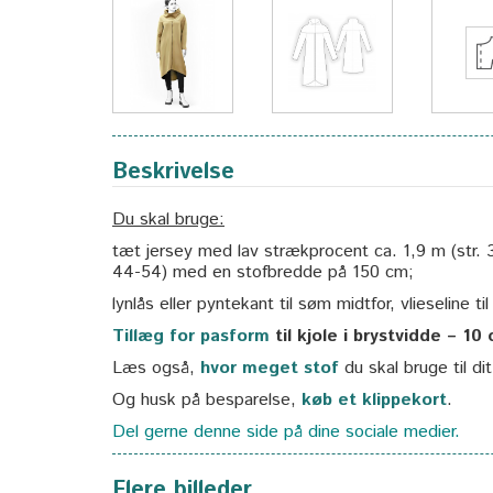
Beskrivelse
Du skal bruge:
tæt jersey med lav strækprocent ca. 1,9 m (str. 3
44-54) med en stofbredde på 150 cm;
lynlås eller pyntekant til søm midtfor, vlieseline til
Tillæg for pasform
til kjole i brystvidde – 10
Læs også,
hvor meget stof
du skal bruge til di
Og husk på besparelse,
køb et klippekort
.
Del gerne denne side på dine sociale medier.
Flere billeder