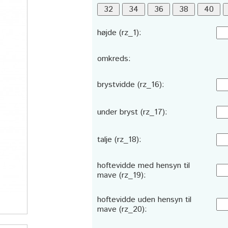
højde (rz_1):
omkreds:
brystvidde (rz_16):
under bryst (rz_17):
talje (rz_18):
hoftevidde med hensyn til
mave (rz_19):
hoftevidde uden hensyn til
mave (rz_20):