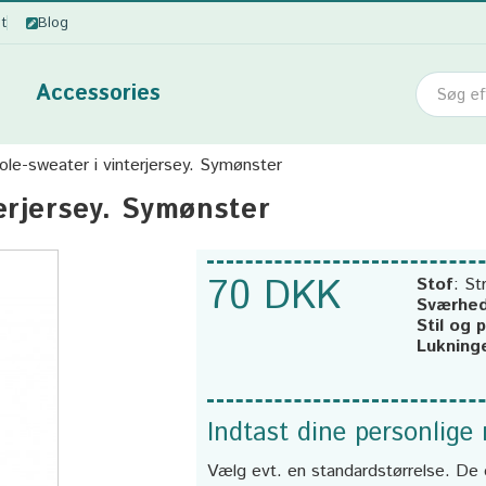
ot
Blog
Accessories
ole-sweater i vinterjersey. Symønster
erjersey. Symønster
70 DKK
Stof
:
Str
Sværhe
Stil og 
Lukning
Indtast dine personlige
Vælg evt. en standardstørrelse. De 