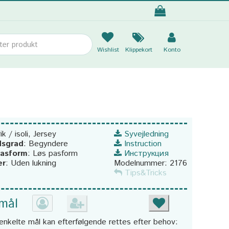
Wishlist
Klippekort
Konto
ik / isoli, Jersey
Syvejledning
dsgrad
:
Begyndere
Instruction
pasform
:
Løs pasform
Инструкция
er
:
Uden lukning
Modelnummer:
2176
Tips&Tricks
 mål
enkelte mål kan efterfølgende rettes efter behov: