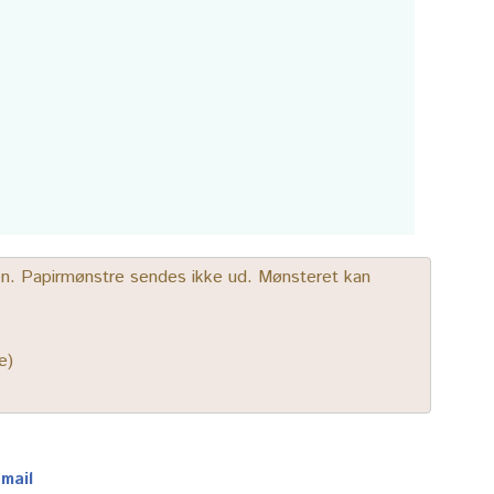
gen. Papirmønstre sendes ikke ud. Mønsteret kan
e)
-mail