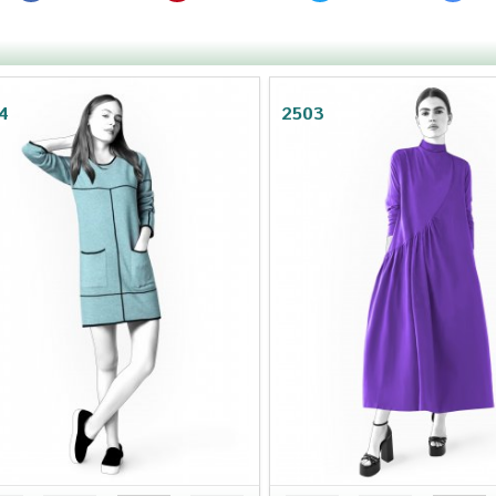
4
2503