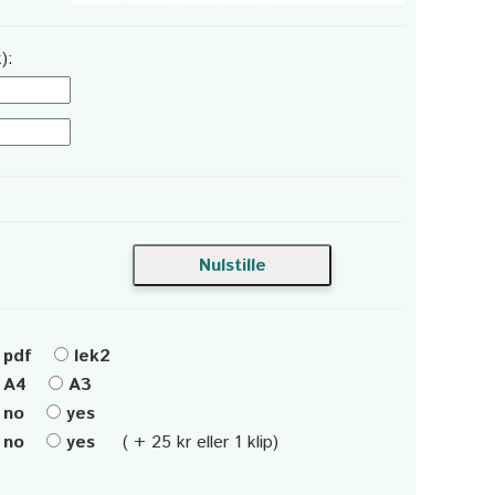
):
pdf
lek2
A4
A3
no
yes
no
yes
( + 25 kr eller 1 klip)