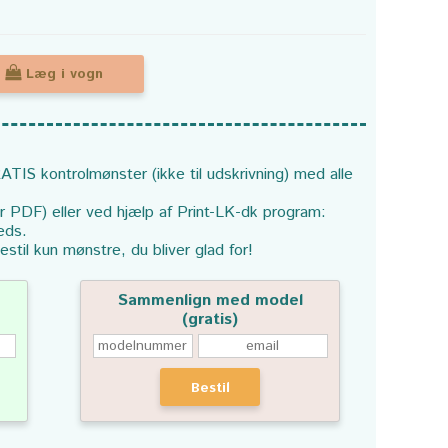
Læg i vogn
ATIS kontrolmønster (ikke til udskrivning) med alle
or PDF) eller ved hjælp af Print-LK-dk program:
eds.
estil kun mønstre, du bliver glad for!
Sammenlign med model
(gratis)
Bestil