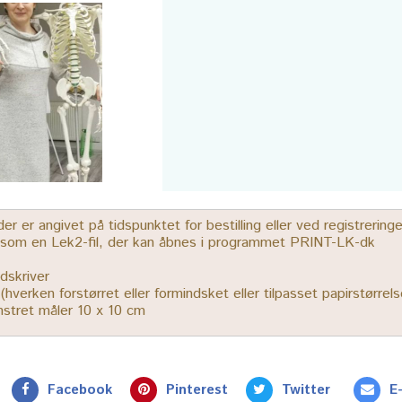
 er angivet på tidspunktet for bestilling eller ved registrerin
r som en Lek2-fil, der kan åbnes i programmet PRINT-LK-dk
dskriver
% (hverken forstørret eller formindsket eller tilpasset papirstørrels
ønstret måler 10 x 10 cm
Facebook
Pinterest
Twitter
E