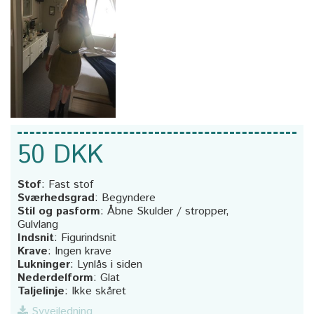
50 DKK
Stof
:
Fast stof
Sværhedsgrad
:
Begyndere
Stil og pasform
:
Åbne Skulder / stropper,
Gulvlang
Indsnit
:
Figurindsnit
Krave
:
Ingen krave
Lukninger
:
Lynlås i siden
Nederdelform
:
Glat
Taljelinje
:
Ikke skåret
Syvejledning