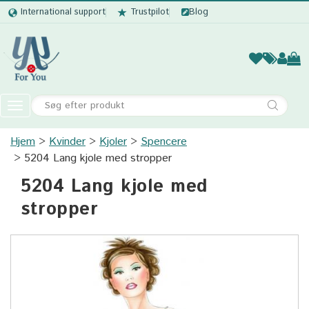
International support
Trustpilot
Blog
Kvinder
Mænd
Børn
Accessor
Toggle
navigation
Hjem
Kvinder
Kjoler
Kvinder
Spencere
5204 Lang kjole med stropper
Mænd
5204 Lang kjole med
Børn
stropper
Accessories