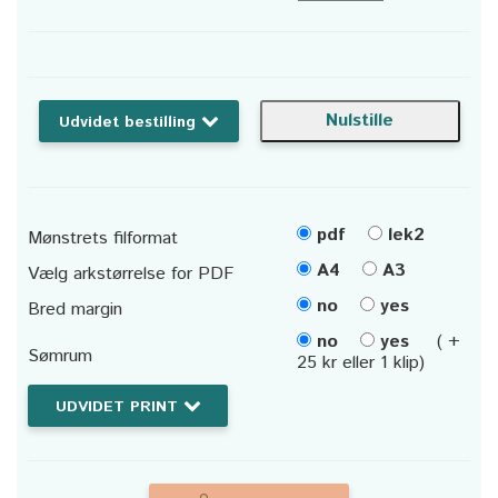
Udvidet bestilling
pdf
lek2
Mønstrets filformat
A4
A3
Vælg arkstørrelse for PDF
no
yes
Bred margin
no
yes
( +
Sømrum
25 kr eller 1 klip)
UDVIDET PRINT