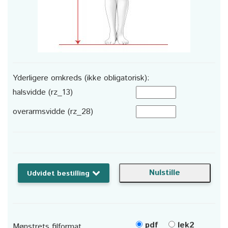
Yderligere omkreds (ikke obligatorisk):
halsvidde (rz_13)
overarmsvidde (rz_28)
Udvidet bestilling
pdf
lek2
Mønstrets filformat