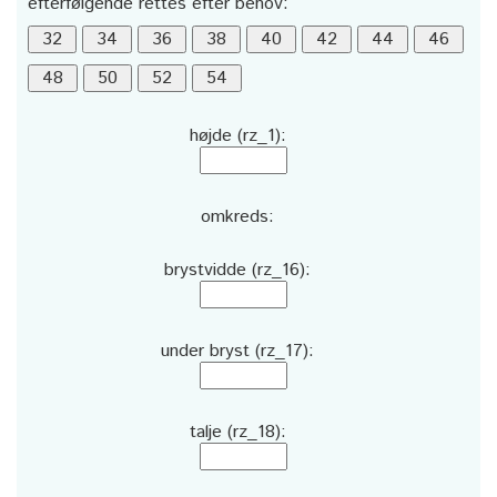
efterfølgende rettes efter behov:
højde (rz_1):
omkreds:
brystvidde (rz_16):
under bryst (rz_17):
talje (rz_18):