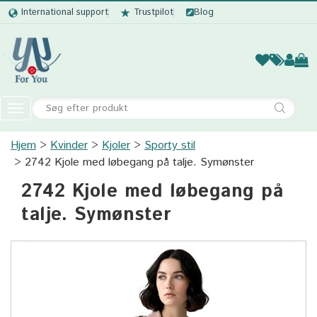
International support
Trustpilot
Blog
Kvinder
Mænd
Børn
Accessor
Toggle
navigation
Hjem
Kvinder
Kjoler
Kvinder
Sporty stil
2742 Kjole med løbegang på talje. Symønster
Mænd
2742 Kjole med løbegang på
Børn
talje. Symønster
Accessories