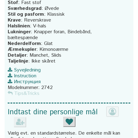
Stof
:
Fast stof
Sværhedsgrad
:
Øvede
Stil og pasform
:
Klassisk
Krave
:
Reverskrave
Halslinien
:
V-hals
Lukninger
:
Knapper foran, Bindebånd,
bæltespænde
Nederdelform
:
Glat
Ærmekupler
:
Kimonoærme
Detaljer
:
Manchet, Slids
Taljelinje
:
Ikke skåret
Syvejledning
Instruction
Инструкция
Modelnummer:
2742
Tips&Tricks
Indtast dine personlige mål
Vælg evt. en standardstørrelse. De enkelte mål kan