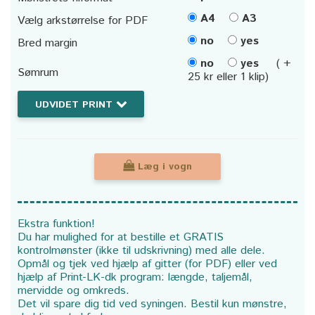
A4
A3
Vælg arkstørrelse for PDF
no
yes
Bred margin
no
yes
( +
Sømrum
25 kr eller 1 klip)
UDVIDET PRINT
Læg i vogn
Ekstra funktion!
Du har mulighed for at bestille et GRATIS
kontrolmønster (ikke til udskrivning) med alle dele.
Opmål og tjek ved hjælp af gitter (for PDF) eller ved
hjælp af Print-LK-dk program: længde, taljemål,
mervidde og omkreds.
Det vil spare dig tid ved syningen. Bestil kun mønstre,