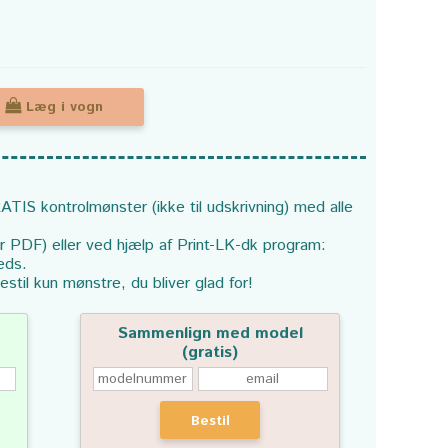
Læg i vogn
ATIS kontrolmønster (ikke til udskrivning) med alle
or PDF) eller ved hjælp af Print-LK-dk program:
eds.
estil kun mønstre, du bliver glad for!
Sammenlign med model
(gratis)
Bestil