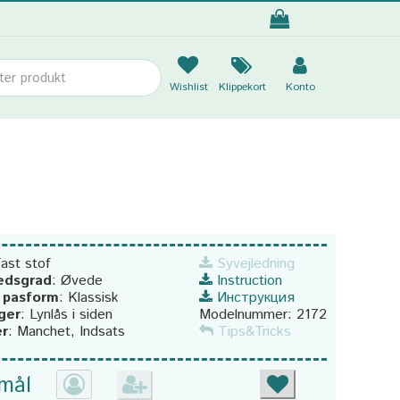
Wishlist
Klippekort
Konto
ast stof
Syvejledning
edsgrad
:
Øvede
Instruction
g pasform
:
Klassisk
Инструкция
ger
:
Lynlås i siden
Modelnummer:
2172
er
:
Manchet, Indsats
Tips&Tricks
 mål