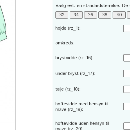
Vælg evt. en standardstørrelse. De 
højde (rz_1):
omkreds:
brystvidde (rz_16):
under bryst (rz_17):
talje (rz_18):
hoftevidde med hensyn til
mave (rz_19):
hoftevidde uden hensyn til
mave (rz_20):