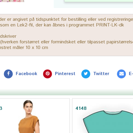
 er angivet på tidspunktet for bestilling eller ved registrerin
r som en Lek2-fil, der kan åbnes i programmet PRINT-LK-dk
dskriver
% (hverken forstørret eller formindsket eller tilpasset papirstørrels
ønstret måler 10 x 10 cm
Facebook
Pinterest
Twitter
E
3
4148