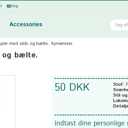
ot
Blog
Accessories
kjole med slids og bælte. Symønster
s og bælte.
50 DKK
Stof
:
F
Sværh
Stil o
Luknin
Detalj
Indtast dine personlige