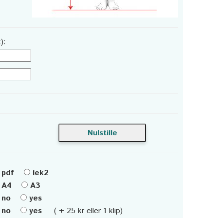
):
pdf
lek2
A4
A3
no
yes
no
yes
( + 25 kr eller 1 klip)