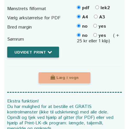
pdf
lek2
Mønstrets filformat
A4
A3
Vælg arkstørrelse for PDF
no
yes
Bred margin
no
yes
( +
Sømrum
25 kr eller 1 klip)
UDVIDET PRINT
Læg i vogn
Ekstra funktion!
Du har mulighed for at bestille et GRATIS
kontrolmønster (ikke til udskrivning) med alle dele.
Opmål og tjek ved hjælp af gitter (for PDF) eller ved
hjælp af Print-LK-dk program: længde, taljemål,
mervidde og omkreds.