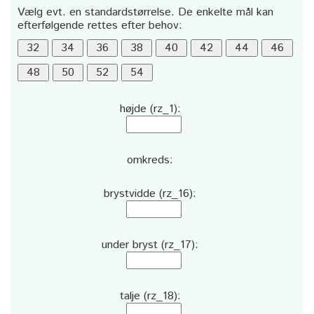
Vælg evt. en standardstørrelse. De enkelte mål kan
efterfølgende rettes efter behov:
højde (rz_1):
omkreds:
brystvidde (rz_16):
under bryst (rz_17):
talje (rz_18):