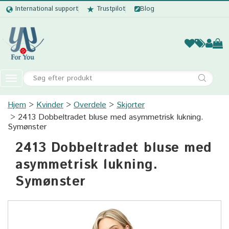
International support
Trustpilot
Blog
Kvinder
Mænd
Børn
Accessor
Toggle
navigation
Hjem
Kvinder
Overdele
Kvinder
Skjorter
2413 Dobbeltradet bluse med asymmetrisk lukning.
Mænd
Symønster
2413 Dobbeltradet bluse med
Børn
asymmetrisk lukning.
Accessories
Symønster