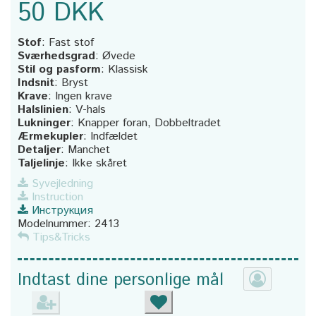
50 DKK
Stof
:
Fast stof
Sværhedsgrad
:
Øvede
Stil og pasform
:
Klassisk
Indsnit
:
Bryst
Krave
:
Ingen krave
Halslinien
:
V-hals
Lukninger
:
Knapper foran, Dobbeltradet
Ærmekupler
:
Indfældet
Detaljer
:
Manchet
Taljelinje
:
Ikke skåret
Syvejledning
Instruction
Инструкция
Modelnummer:
2413
Tips&Tricks
Indtast dine personlige mål