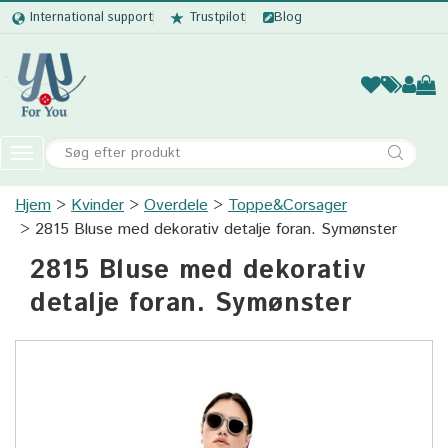
International support
Trustpilot
Blog
Kvinder
Mænd
Børn
Accessor
Toggle
navigation
Hjem
Kvinder
Overdele
Kvinder
Toppe&Corsager
2815 Bluse med dekorativ detalje foran. Symønster
Mænd
2815 Bluse med dekorativ
Børn
detalje foran. Symønster
Accessories