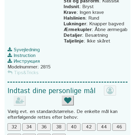
Stil og pasform
:
Klassisk
Indsnit
:
Bryst
Krave
:
Ingen krave
Halslinien
:
Rund
Lukninger
:
Knapper bagved
Ærmekupler
:
Åbne ærmegab
Detaljer
:
Besætning
Taljelinje
:
Ikke skåret
Syvejledning
Instruction
Инструкция
Modelnummer:
2815
Tips&Tricks
Indtast dine personlige mål
Vælg evt. en standardstørrelse. De enkelte mål kan
efterfølgende rettes efter behov: