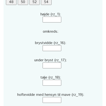
højde (rz_1):
omkreds:
brystvidde (rz_16):
under bryst (rz_17):
talje (rz_18):
hoftevidde med hensyn til mave (rz_19):