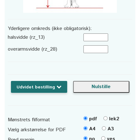
Yderligere omkreds (ikke obligatorisk):
halsvidde (rz_13)
overarmsvidde (rz_28)
Udvidet bestilling
pdf
lek2
Mønstrets filformat
A4
A3
Vælg arkstørrelse for PDF
no
yes
Bred margin