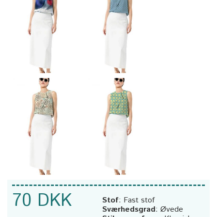
70 DKK
Stof
:
Fast stof
Sværhedsgrad
:
Øvede