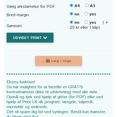
A4
A3
Vælg arkstørrelse for PDF
no
yes
Bred margin
no
yes
( +
Sømrum
25 kr eller 1 klip)
UDVIDET PRINT
Læg i vogn
Ekstra funktion!
Du har mulighed for at bestille et GRATIS
kontrolmønster (ikke til udskrivning) med alle dele.
Opmål og tjek ved hjælp af gitter (for PDF) eller ved
hjælp af Print-LK-dk program: længde, taljemål,
mervidde og omkreds.
Det vil spare dig tid ved syningen. Bestil kun mønstre,
du bliver glad for!