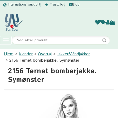
International support
Trustpilot
Blog
Kvinder
Mænd
Børn
Accessor
Toggle
navigation
Hjem
Kvinder
Overtøj
Kvinder
Jakker&Vindjakker
2156 Ternet bomberjakke. Symønster
Mænd
2156 Ternet bomberjakke.
Børn
Symønster
Accessories