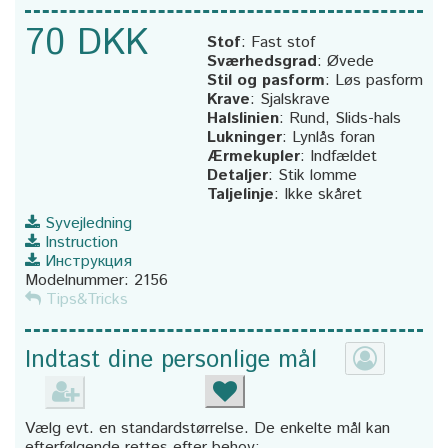
70 DKK
Stof
:
Fast stof
Sværhedsgrad
:
Øvede
Stil og pasform
:
Løs pasform
Krave
:
Sjalskrave
Halslinien
:
Rund, Slids-hals
Lukninger
:
Lynlås foran
Ærmekupler
:
Indfældet
Detaljer
:
Stik lomme
Taljelinje
:
Ikke skåret
Syvejledning
Instruction
Инструкция
Modelnummer:
2156
Tips&Tricks
Indtast dine personlige mål
Vælg evt. en standardstørrelse. De enkelte mål kan
efterfølgende rettes efter behov: