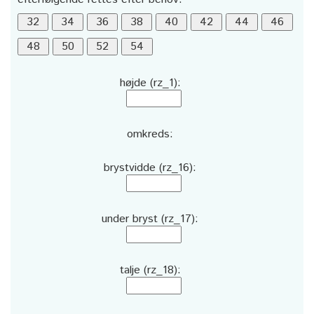
højde (rz_1):
omkreds:
brystvidde (rz_16):
under bryst (rz_17):
talje (rz_18):