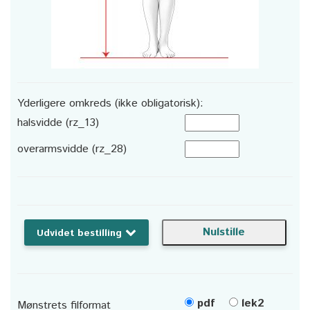
Yderligere omkreds (ikke obligatorisk):
halsvidde (rz_13)
overarmsvidde (rz_28)
Udvidet bestilling
pdf
lek2
Mønstrets filformat