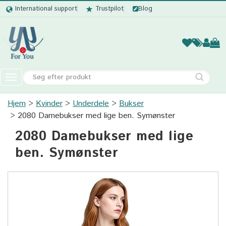
International support
Trustpilot
Blog
Kvinder
Mænd
Børn
Accessor
Toggle
navigation
Hjem
Kvinder
Underdele
Kvinder
Bukser
2080 Damebukser med lige ben. Symønster
Mænd
2080 Damebukser med lige
Børn
ben. Symønster
Accessories