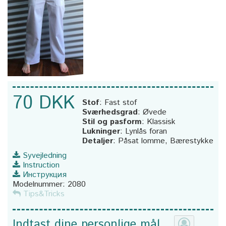
70 DKK
Stof
:
Fast stof
Sværhedsgrad
:
Øvede
Stil og pasform
:
Klassisk
Lukninger
:
Lynlås foran
Detaljer
:
Påsat lomme, Bærestykke
Syvejledning
Instruction
Инструкция
Modelnummer:
2080
Tips&Tricks
Indtast dine personlige mål