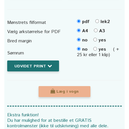
pdf
lek2
Mønstrets filformat
A4
A3
Vælg arkstørrelse for PDF
no
yes
Bred margin
no
yes
( +
Sømrum
25 kr eller 1 klip)
UDVIDET PRINT
Læg i vogn
Ekstra funktion!
Du har mulighed for at bestille et GRATIS
kontrolmønster (ikke til udskrivning) med alle dele.