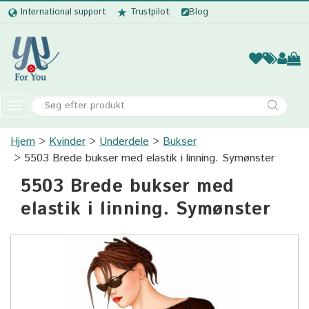
International support
Trustpilot
Blog
Kvinder
Mænd
Børn
Accessor
Toggle
navigation
Hjem
Kvinder
Underdele
Kvinder
Bukser
5503 Brede bukser med elastik i linning. Symønster
Mænd
5503 Brede bukser med
Børn
elastik i linning. Symønster
Accessories