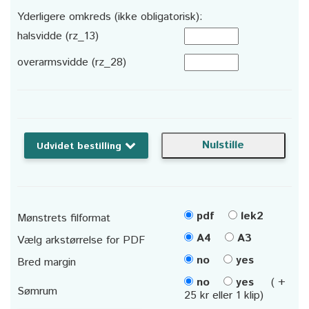
Yderligere omkreds (ikke obligatorisk):
halsvidde (rz_13)
overarmsvidde (rz_28)
Udvidet bestilling
pdf
lek2
Mønstrets filformat
A4
A3
Vælg arkstørrelse for PDF
no
yes
Bred margin
no
yes
( +
Sømrum
25 kr eller 1 klip)