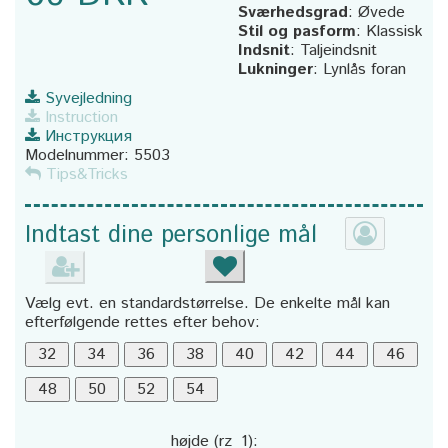
Sværhedsgrad
:
Øvede
Stil og pasform
:
Klassisk
Indsnit
:
Taljeindsnit
Lukninger
:
Lynlås foran
Syvejledning
Instruction
Инструкция
Modelnummer:
5503
Tips&Tricks
Indtast dine personlige mål
Vælg evt. en standardstørrelse. De enkelte mål kan
efterfølgende rettes efter behov:
højde (rz_1):