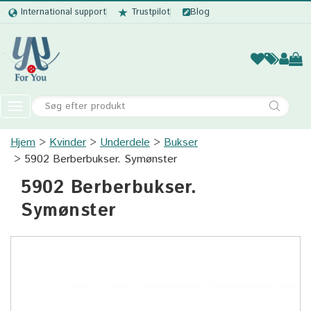
International support
Trustpilot
Blog
Kvinder
Mænd
Børn
Accessor
Toggle
navigation
Hjem
Kvinder
Underdele
Kvinder
Bukser
5902 Berberbukser. Symønster
Mænd
5902 Berberbukser.
Børn
Symønster
Accessories