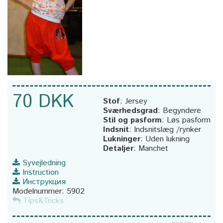
70 DKK
Stof
:
Jersey
Sværhedsgrad
:
Begyndere
Stil og pasform
:
Løs pasform
Indsnit
:
Indsnitslæg /rynker
Lukninger
:
Uden lukning
Detaljer
:
Manchet
Syvejledning
Instruction
Инструкция
Modelnummer:
5902
Tips&Tricks