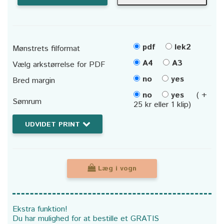
pdf
lek2
Mønstrets filformat
A4
A3
Vælg arkstørrelse for PDF
no
yes
Bred margin
no
yes
( +
Sømrum
25 kr eller 1 klip)
UDVIDET PRINT
Læg i vogn
Ekstra funktion!
Du har mulighed for at bestille et GRATIS