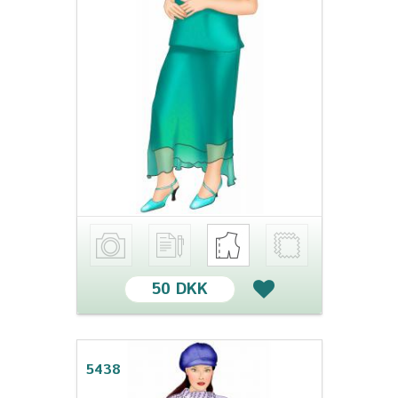
50 DKK
5438