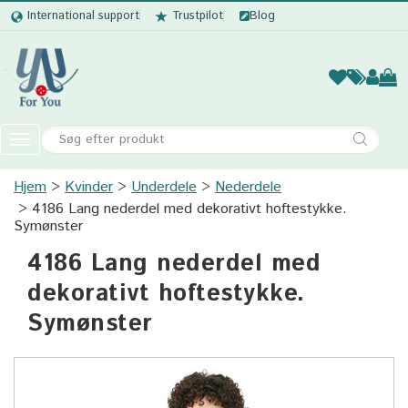
International support
Trustpilot
Blog
Kvinder
Mænd
Børn
Accessor
Toggle
navigation
Hjem
Kvinder
Underdele
Kvinder
Nederdele
4186 Lang nederdel med dekorativt hoftestykke.
Mænd
Symønster
4186 Lang nederdel med
Børn
dekorativt hoftestykke.
Accessories
Symønster