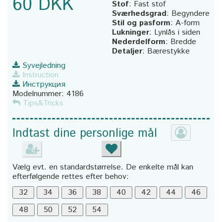
60 DKK
Stof
:
Fast stof
Sværhedsgrad
:
Begyndere
Stil og pasform
:
A-form
Lukninger
:
Lynlås i siden
Nederdelform
:
Bredde
Detaljer
:
Bærestykke
Syvejledning
Instruction
Инструкция
Modelnummer:
4186
Tips&Tricks
Indtast dine personlige mål
Vælg evt. en standardstørrelse. De enkelte mål kan
efterfølgende rettes efter behov: