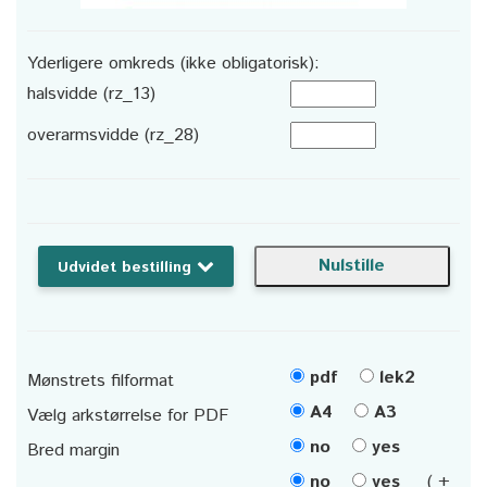
Yderligere omkreds (ikke obligatorisk):
halsvidde (rz_13)
overarmsvidde (rz_28)
Udvidet bestilling
pdf
lek2
Mønstrets filformat
A4
A3
Vælg arkstørrelse for PDF
no
yes
Bred margin
no
yes
( +