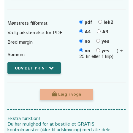
pdf
lek2
Mønstrets filformat
A4
A3
Vælg arkstørrelse for PDF
no
yes
Bred margin
no
yes
( +
Sømrum
25 kr eller 1 klip)
UDVIDET PRINT
Læg i vogn
Ekstra funktion!
Du har mulighed for at bestille et GRATIS
kontrolmønster (ikke til udskrivning) med alle dele.