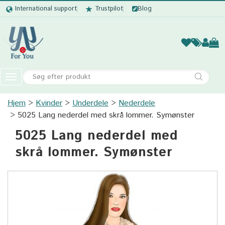
International support
Trustpilot
Blog
Kvinder
Mænd
Børn
Accessor
Toggle
navigation
Hjem
Kvinder
Underdele
Kvinder
Nederdele
5025 Lang nederdel med skrå lommer. Symønster
Mænd
5025 Lang nederdel med
Børn
skrå lommer. Symønster
Accessories