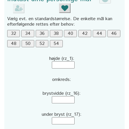
Vælg evt. en standardstørrelse. De enkelte mål kan
efterfølgende rettes efter behov:
højde (rz_1):
omkreds:
brystvidde (rz_16):
under bryst (rz_17):