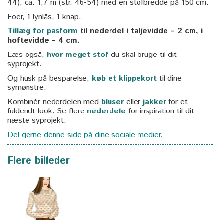
44), ca. 1,7 m (str. 46-54) med en stofbredde på 150 cm.
Foer, 1 lynlås, 1 knap.
Tillæg for pasform
til nederdel i taljevidde – 2 cm, i
hoftevidde – 4 cm.
Læs også,
hvor meget stof
du skal bruge til dit
syprojekt.
Og husk på besparelse,
køb et klippekort
til dine
symønstre.
Kombinér nederdelen med
bluser
eller
jakker
for et
fuldendt look. Se flere
nederdele
for inspiration til dit
næste syprojekt.
Del gerne denne side på dine sociale medier.
Flere billeder