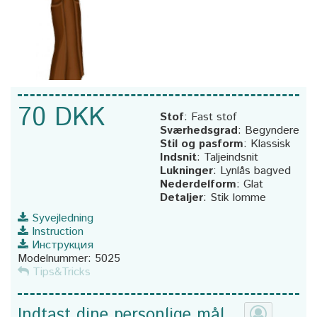
70 DKK
Stof
:
Fast stof
Sværhedsgrad
:
Begyndere
Stil og pasform
:
Klassisk
Indsnit
:
Taljeindsnit
Lukninger
:
Lynlås bagved
Nederdelform
:
Glat
Detaljer
:
Stik lomme
Syvejledning
Instruction
Инструкция
Modelnummer:
5025
Tips&Tricks
Indtast dine personlige mål