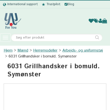
International support
Trustpilot
Blog
Kvinder
Mænd
Børn
Accessor
Toggle
navigation
Hjem
Mænd
Herremodeller
Kvinder
Arbejds- og uniformstøj
6031 Grillhandsker i bomuld. Symønster
Mænd
6031 Grillhandsker i bomuld.
Børn
Symønster
Accessories