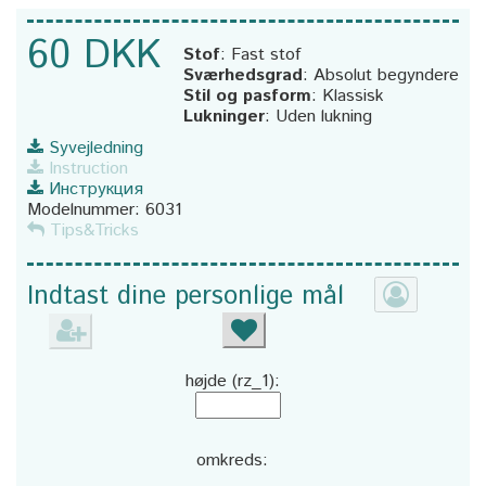
60 DKK
Stof
:
Fast stof
Sværhedsgrad
:
Absolut begyndere
Stil og pasform
:
Klassisk
Lukninger
:
Uden lukning
Syvejledning
Instruction
Инструкция
Modelnummer:
6031
Tips&Tricks
Indtast dine personlige mål
højde (rz_1):
omkreds: