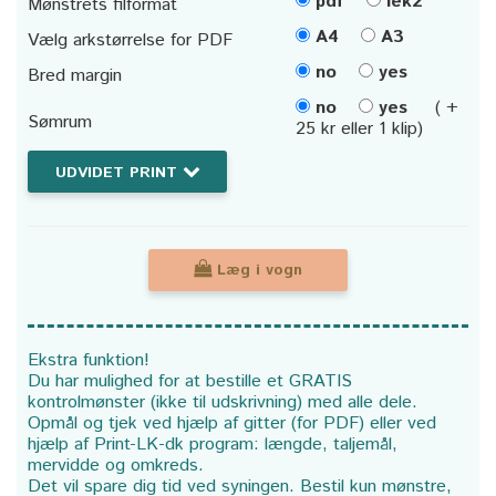
pdf
lek2
Mønstrets filformat
A4
A3
Vælg arkstørrelse for PDF
no
yes
Bred margin
no
yes
( +
Sømrum
25 kr eller 1 klip)
UDVIDET PRINT
Læg i vogn
Ekstra funktion!
Du har mulighed for at bestille et GRATIS
kontrolmønster (ikke til udskrivning) med alle dele.
Opmål og tjek ved hjælp af gitter (for PDF) eller ved
hjælp af Print-LK-dk program: længde, taljemål,
mervidde og omkreds.
Det vil spare dig tid ved syningen. Bestil kun mønstre,