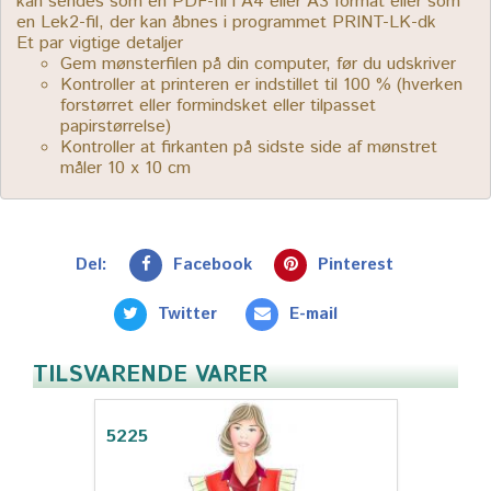
kan sendes som en PDF-fil i A4 eller A3 format eller som
en Lek2-fil, der kan åbnes i programmet PRINT-LK-dk
Et par vigtige detaljer
Gem mønsterfilen på din computer, før du udskriver
Kontroller at printeren er indstillet til 100 % (hverken
forstørret eller formindsket eller tilpasset
papirstørrelse)
Kontroller at firkanten på sidste side af mønstret
måler 10 x 10 cm
Del:
Facebook
Pinterest
Twitter
E-mail
TILSVARENDE VARER
5225