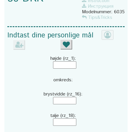
Instruction
Инструкция
Modelnummer:
6035
Tips&Tricks
Indtast dine personlige mål
højde (rz_1):
omkreds:
brystvidde (rz_16):
talje (rz_18):