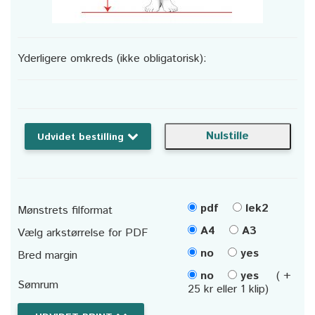
Yderligere omkreds (ikke obligatorisk):
Udvidet bestilling
pdf
lek2
Mønstrets filformat
A4
A3
Vælg arkstørrelse for PDF
no
yes
Bred margin
no
yes
( +
Sømrum
25 kr eller 1 klip)