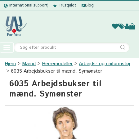
International support
Trustpilot
Blog
Kvinder
Mænd
Børn
Accessor
Toggle
navigation
Hjem
Mænd
Herremodeller
Kvinder
Arbejds- og uniformstøj
6035 Arbejdsbukser til mænd. Symønster
Mænd
6035 Arbejdsbukser til
Børn
mænd. Symønster
Accessories