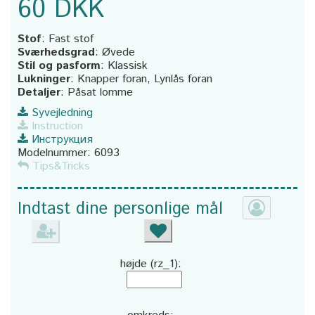
60 DKK
Stof
:
Fast stof
Sværhedsgrad
:
Øvede
Stil og pasform
:
Klassisk
Lukninger
:
Knapper foran, Lynlås foran
Detaljer
:
Påsat lomme
Syvejledning
Instruction
Инструкция
Modelnummer:
6093
Tips&Tricks
Indtast dine personlige mål
højde (rz_1):