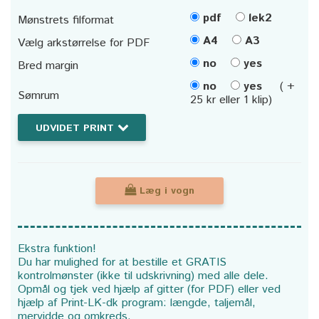
pdf
lek2
Mønstrets filformat
A4
A3
Vælg arkstørrelse for PDF
no
yes
Bred margin
no
yes
( +
Sømrum
25 kr eller 1 klip)
UDVIDET PRINT
Læg i vogn
Ekstra funktion!
Du har mulighed for at bestille et GRATIS
kontrolmønster (ikke til udskrivning) med alle dele.
Opmål og tjek ved hjælp af gitter (for PDF) eller ved
hjælp af Print-LK-dk program: længde, taljemål,
mervidde og omkreds.