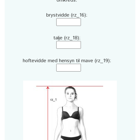
omkreds:
brystvidde (rz_16):
talje (rz_18):
hoftevidde med hensyn til mave (rz_19):