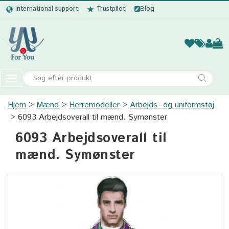
International support
Trustpilot
Blog
Kvinder
Mænd
Børn
Accessor
Toggle
navigation
Hjem
Mænd
Herremodeller
Kvinder
Arbejds- og uniformstøj
6093 Arbejdsoverall til mænd. Symønster
Mænd
6093 Arbejdsoverall til
Børn
mænd. Symønster
Accessories