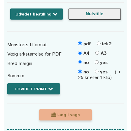
Udvidet bestilling
pdf
lek2
Mønstrets filformat
A4
A3
Vælg arkstørrelse for PDF
no
yes
Bred margin
no
yes
( +
Sømrum
25 kr eller 1 klip)
UDVIDET PRINT
Læg i vogn