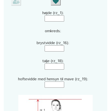
højde (rz_1):
omkreds:
brystvidde (rz_16):
talje (rz_18):
hoftevidde med hensyn til mave (rz_19):