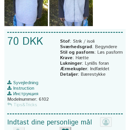
70 DKK
Stof
:
Strik / isoli
Sværhedsgrad
:
Begyndere
Stil og pasform
:
Løs pasform
Krave
:
Hætte
Lukninger
:
Lynlås foran
Ærmekupler
:
Indfældet
Detaljer
:
Bærestykke
Syvejledning
Instruction
Инструкция
Modelnummer:
6102
Tips&Tricks
Indtast dine personlige mål