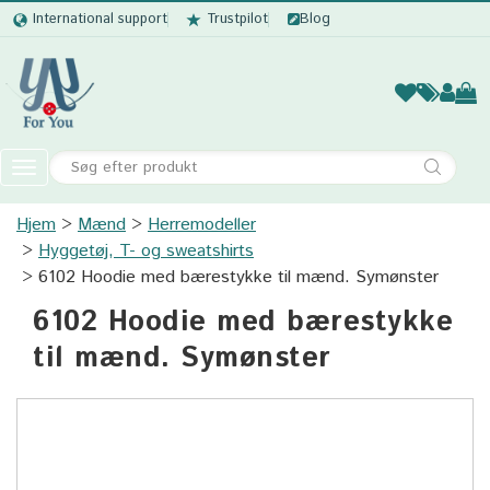
International support
Trustpilot
Blog
Kvinder
Mænd
Børn
Accessor
Toggle
navigation
Hjem
Mænd
Herremodeller
Kvinder
Hyggetøj, T- og sweatshirts
Mænd
6102 Hoodie med bærestykke til mænd. Symønster
6102 Hoodie med bærestykke
Børn
til mænd. Symønster
Accessories