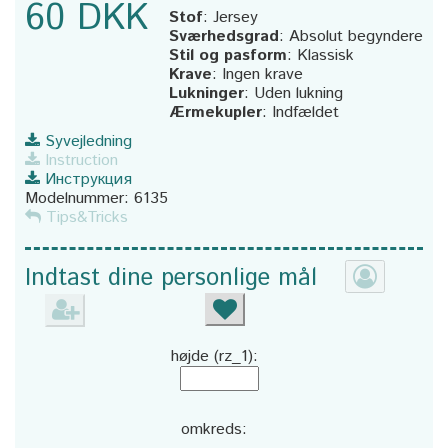
60 DKK
Stof
:
Jersey
Sværhedsgrad
:
Absolut begyndere
Stil og pasform
:
Klassisk
Krave
:
Ingen krave
Lukninger
:
Uden lukning
Ærmekupler
:
Indfældet
Syvejledning
Instruction
Инструкция
Modelnummer:
6135
Tips&Tricks
Indtast dine personlige mål
højde (rz_1):
omkreds: