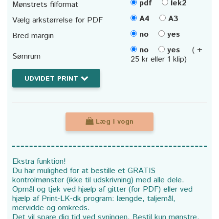
pdf
lek2
Mønstrets filformat
A4
A3
Vælg arkstørrelse for PDF
no
yes
Bred margin
no
yes
( +
Sømrum
25 kr eller 1 klip)
UDVIDET PRINT
Læg i vogn
Ekstra funktion!
Du har mulighed for at bestille et GRATIS
kontrolmønster (ikke til udskrivning) med alle dele.
Opmål og tjek ved hjælp af gitter (for PDF) eller ved
hjælp af Print-LK-dk program: længde, taljemål,
mervidde og omkreds.
Det vil spare dig tid ved syningen. Bestil kun mønstre,