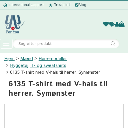
International support
Trustpilot
Blog
Kvinder
Mænd
Børn
Accessor
Toggle
navigation
Hjem
Mænd
Herremodeller
Kvinder
Hyggetøj, T- og sweatshirts
Mænd
6135 T-shirt med V-hals til herrer. Symønster
6135 T-shirt med V-hals til
Børn
herrer. Symønster
Accessories