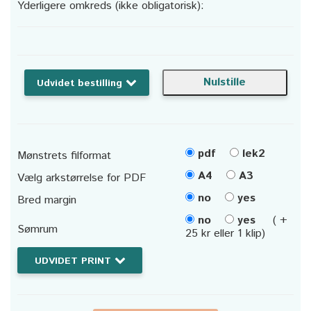
Yderligere omkreds (ikke obligatorisk):
Udvidet bestilling
pdf
lek2
Mønstrets filformat
A4
A3
Vælg arkstørrelse for PDF
no
yes
Bred margin
no
yes
( +
Sømrum
25 kr eller 1 klip)
UDVIDET PRINT