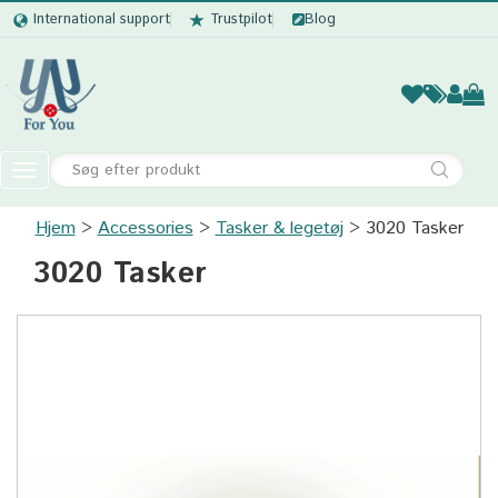
International support
Trustpilot
Blog
Kvinder
Mænd
Børn
Accessor
Toggle
navigation
Hjem
Accessories
Tasker & legetøj
Kvinder
3020 Tasker
3020 Tasker
Mænd
Børn
Accessories