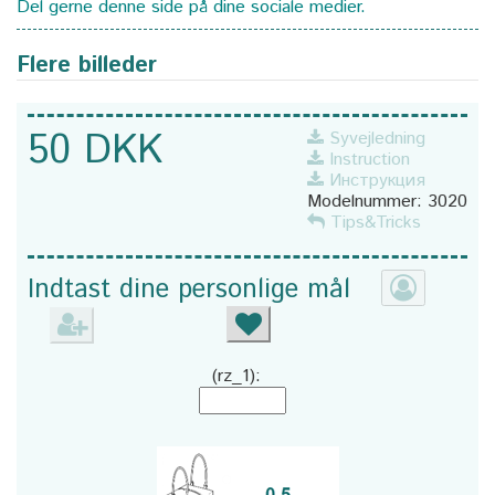
Del gerne denne side på dine sociale medier.
Flere billeder
50 DKK
Syvejledning
Instruction
Инструкция
Modelnummer:
3020
Tips&Tricks
Indtast dine personlige mål
(rz_1):