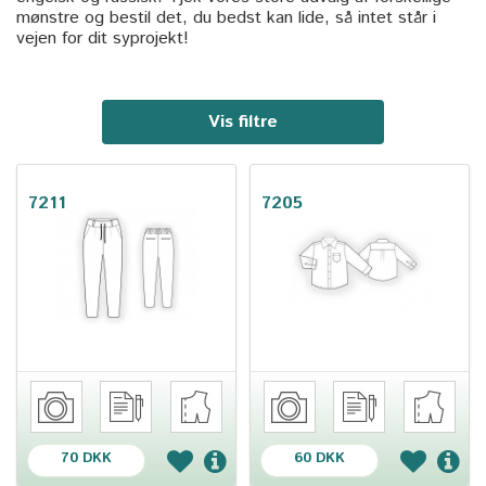
mønstre og bestil det, du bedst kan lide, så intet står i
vejen for dit syprojekt!
Vis filtre
7211
7205
70 DKK
60 DKK