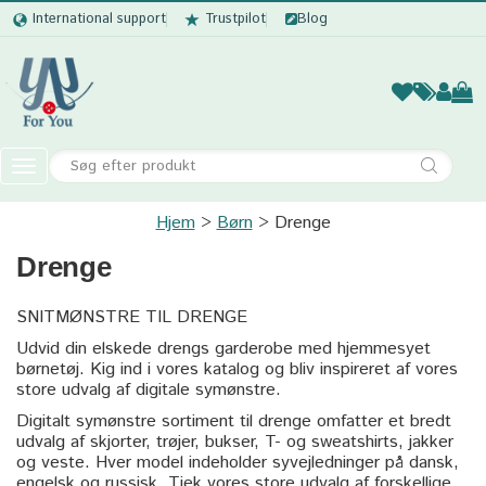
International support
Trustpilot
Blog
Kvinder
Mænd
Børn
Accessor
Toggle
navigation
Hjem
Kvinder
Børn
Drenge
Drenge
Mænd
Børn
SNITMØNSTRE TIL DRENGE
Udvid din elskede drengs garderobe med hjemmesyet
Accessories
børnetøj. Kig ind i vores katalog og bliv inspireret af vores
store udvalg af digitale symønstre.
Digitalt symønstre sortiment til drenge omfatter et bredt
udvalg af skjorter, trøjer, bukser, T- og sweatshirts, jakker
og veste. Hver model indeholder syvejledninger på dansk,
engelsk og russisk. Tjek vores store udvalg af forskellige