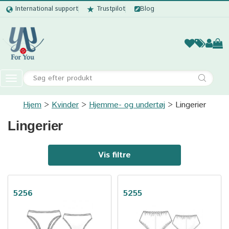
International support
Trustpilot
Blog
Kvinder
Mænd
Børn
Accessor
Toggle
navigation
Hjem
Kvinder
Hjemme- og undertøj
Kvinder
Lingerier
Lingerier
Mænd
Børn
Vis filtre
Accessories
5256
5255