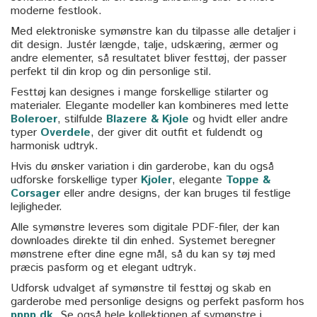
moderne festlook.
Med elektroniske symønstre kan du tilpasse alle detaljer i
dit design. Justér længde, talje, udskæring, ærmer og
andre elementer, så resultatet bliver festtøj, der passer
perfekt til din krop og din personlige stil.
Festtøj kan designes i mange forskellige stilarter og
materialer. Elegante modeller kan kombineres med lette
Boleroer
, stilfulde
Blazere & Kjole
og hvidt eller andre
typer
Overdele
, der giver dit outfit et fuldendt og
harmonisk udtryk.
Hvis du ønsker variation i din garderobe, kan du også
udforske forskellige typer
Kjoler
, elegante
Toppe &
Corsager
eller andre designs, der kan bruges til festlige
lejligheder.
Alle symønstre leveres som digitale PDF-filer, der kan
downloades direkte til din enhed. Systemet beregner
mønstrene efter dine egne mål, så du kan sy tøj med
præcis pasform og et elegant udtryk.
Udforsk udvalget af symønstre til festtøj og skab en
garderobe med personlige designs og perfekt pasform hos
pppp.dk
. Se også hele kollektionen af symønstre i