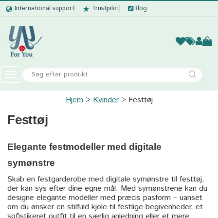
International support
Trustpilot
Blog
Kvinder
Mænd
Børn
Accessor
Toggle
navigation
Hjem
Kvinder
Kvinder
Festtøj
Festtøj
Mænd
Børn
Elegante festmodeller med digitale
Accessories
symønstre
Skab en festgarderobe med digitale symønstre til festtøj,
der kan sys efter dine egne mål. Med symønstrene kan du
designe elegante modeller med præcis pasform – uanset
om du ønsker en stilfuld kjole til festlige begivenheder, et
sofistikeret outfit til en særlig anledning eller et mere