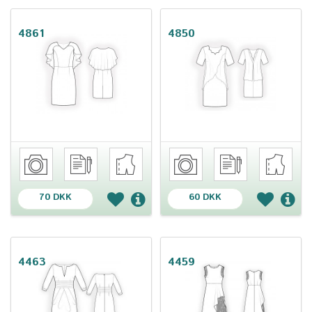
4861
4850
70 DKK
60 DKK
4463
4459