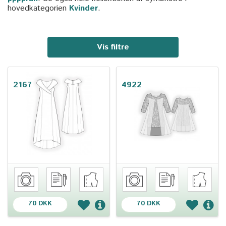
hovedkategorien
Kvinder
.
Vis filtre
2167
4922
70 DKK
70 DKK