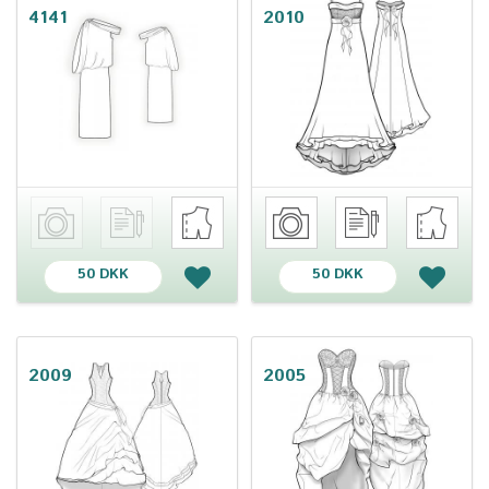
4141
2010
50 DKK
50 DKK
2009
2005