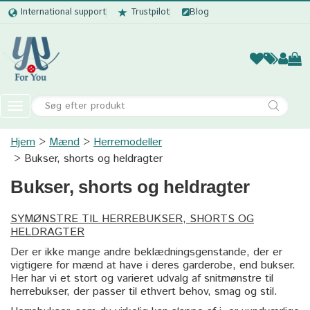
International support
Trustpilot
Blog
Kvinder
Mænd
Børn
Accessor
Toggle
navigation
Hjem
Mænd
Herremodeller
Kvinder
Bukser, shorts og heldragter
Mænd
Bukser, shorts og heldragter
Børn
SYMØNSTRE TIL HERREBUKSER, SHORTS OG
Accessories
HELDRAGTER
Der er ikke mange andre beklædningsgenstande, der er
vigtigere for mænd at have i deres garderobe, end bukser.
Her har vi et stort og varieret udvalg af snitmønstre til
herrebukser, der passer til ethvert behov, smag og stil.