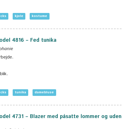
icks
kjole
kostume
model 4816 – Fed tunika
ephanie
rbejde.
blik.
icks
tunika
damebluse
 model 4731 – Blazer med påsatte lommer og uden