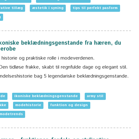
ative tillæg
æstetik i syning
tips til perfekt pasform
g
ikoniske beklædningsgenstande fra hæren, du
derobe
 historie og praktiske rolle i modeverdenen.
en tidløse frakke, skabt til regnfulde dage og elegant stil.
indelseshistorie bag 5 legendariske beklædningsgenstande.
ode
ikoniske beklædningsgenstande
army stil
akke
modehistorie
funktion og design
modetrends