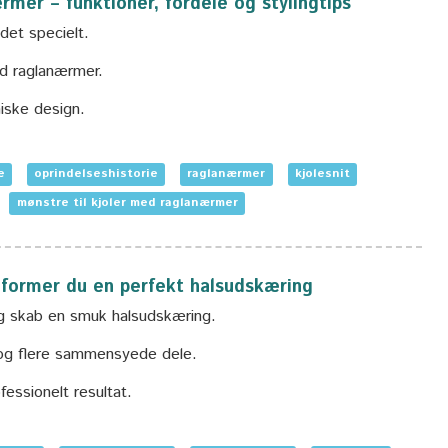
mer – funktioner, fordele og stylingtips
det specielt.
ed raglanærmer.
niske design.
e
oprindelseshistorie
raglanærmer
kjolesnit
mønstre til kjoler med raglanærmer
former du en perfekt halsudskæring
g skab en smuk halsudskæring.
 og flere sammensyede dele.
fessionelt resultat.