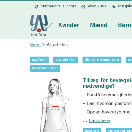
International support
Siden 2004
Trustpil
Kvinder
Mænd
Børn
Hjem
All articles
pasform
syprojekter
digitale symønstre
sy
kreative ideer
Tillæg for bevægel
nødvendige?
– Forstå hemmeligheden
– Lær, hvordan pasform
– Opdag hovedtyperne af
…
Læs mere
pasform
tillæg for b