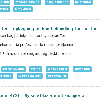
teknik
faconbelægning
halsudskæring
belægning
sytips
DIY syning
ffer – oplægning og kantbehandling trin for trin
ikken bag perfekte kanter i tynde stoffer.
heder – få professionelle resultater hjemme.
å 3 mm, der ser elegante og eksklusive ud.
hjemmesyning
syning
tynde stoffer
oplægning
ng guide
tynde tekstiler
microtex nål
model 4731 – Sy selv blazer med knapper af