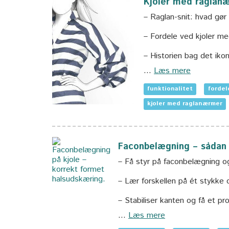
Kjoler med raglanær
– Raglan-snit: hvad gør 
– Fordele ved kjoler m
– Historien bag det iko
…
Læs mere
funktionalitet
fordel
kjoler med raglanærmer
Faconbelægning – sådan 
– Få styr på faconbelægning o
– Lær forskellen på ét stykke
– Stabiliser kanten og få et pro
…
Læs mere