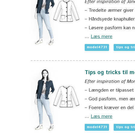
Efter inspiration af Jan
– Tredelte ærmer giver 
– Håndsyede knaphuller t
– Løsere pasform kan 
…
Læs mere
model4731
tips og tr
Tips og tricks til 
Efter inspiration af M
– Længden er tilpasset 
– God pasform, men ær
– Foeret kræver en del
…
Læs mere
model4731
tips og tr