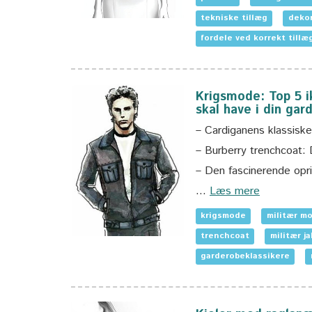
tekniske tillæg
dekor
fordele ved korrekt tillæ
Krigsmode: Top 5 
skal have i din gar
– Cardiganens klassiske
– Burberry trenchcoat: D
– Den fascinerende opr
…
Læs mere
krigsmode
militær m
trenchcoat
militær j
garderobeklassikere