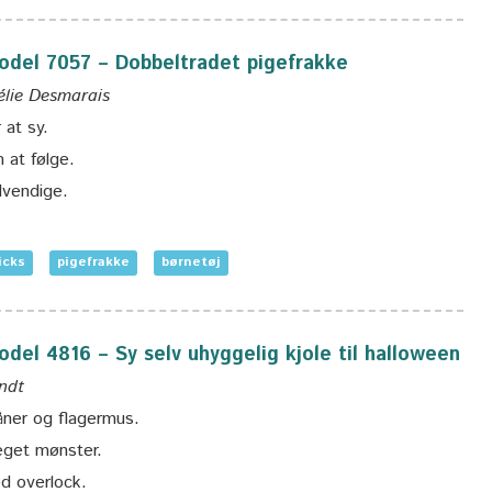
 model 7057 – Dobbeltradet pigefrakke
élie Desmarais
 at sy.
 at følge.
dvendige.
icks
pigefrakke
børnetøj
model 4816 – Sy selv uhyggelig kjole til halloween
endt
ner og flagermus.
eget mønster.
d overlock.