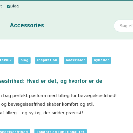
ot
Blog
Accessories
teknik
blog
inspiration
materialer
nyheder
sesfrihed: Hvad er det, og hvorfor er de
 bag perfekt pasform med tillæg for bevægelsesfrihed!
 og bevægelsesfrihed skaber komfort og stil.
 tillæg – og sy tøj, der sidder præcist!
evægelsesfrihed
komfort og funktionalitet