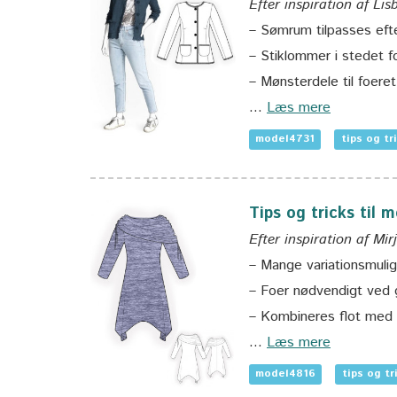
Efter inspiration af Lis
– Sømrum tilpasses eft
– Stiklommer i stedet f
– Mønsterdele til foeret
…
Læs mere
model4731
tips og tr
Tips og tricks til 
Efter inspiration af Mi
– Mange variationsmulig
– Foer nødvendigt ved 
– Kombineres flot med 
…
Læs mere
model4816
tips og tr