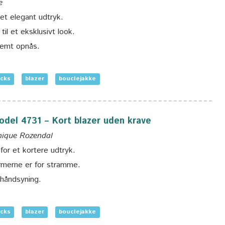
e
et elegant udtryk.
il et eksklusivt look.
nemt opnås.
icks
blazer
bouclejakke
model 4731 – Kort blazer uden krave
onique Rozendal
for et kortere udtryk.
merne er for stramme.
 håndsyning.
icks
blazer
bouclejakke