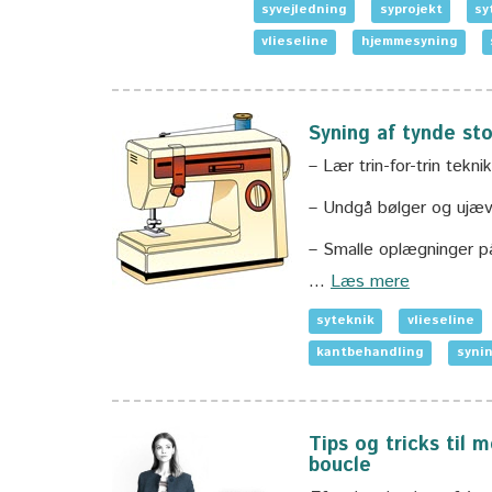
syvejledning
syprojekt
sy
vlieseline
hjemmesyning
Syning af tynde sto
– Lær trin-for-trin tekn
– Undgå bølger og ujævn
– Smalle oplægninger p
…
Læs mere
syteknik
vlieseline
kantbehandling
syni
Tips og tricks til 
boucle