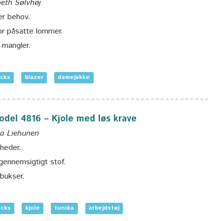
beth Sølvhøj
er behov.
or påsatte lommer.
 mangler.
icks
blazer
damejakke
model 4816 – Kjole med løs krave
rja Liehunen
heder.
gennemsigtigt stof.
bukser.
icks
kjole
tunika
arbejdstøj