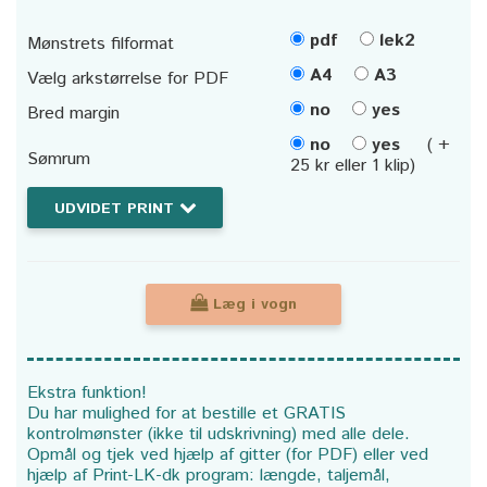
pdf
lek2
Mønstrets filformat
A4
A3
Vælg arkstørrelse for PDF
no
yes
Bred margin
no
yes
( +
Sømrum
25 kr eller 1 klip)
UDVIDET PRINT
Læg i vogn
Ekstra funktion!
Du har mulighed for at bestille et GRATIS
kontrolmønster (ikke til udskrivning) med alle dele.
Opmål og tjek ved hjælp af gitter (for PDF) eller ved
hjælp af Print-LK-dk program: længde, taljemål,