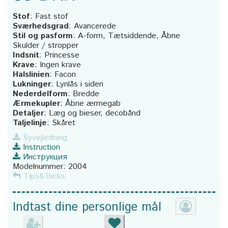
Stof
:
Fast stof
Sværhedsgrad
:
Avancerede
Stil og pasform
:
A-form, Tætsiddende, Åbne
Skulder / stropper
Indsnit
:
Princesse
Krave
:
Ingen krave
Halslinien
:
Facon
Lukninger
:
Lynlås i siden
Nederdelform
:
Bredde
Ærmekupler
:
Åbne ærmegab
Detaljer
:
Læg og bieser, decobånd
Taljelinje
:
Skåret
Syvejledning
Instruction
Инструкция
Modelnummer:
2004
Tips&Tricks
Indtast dine personlige mål