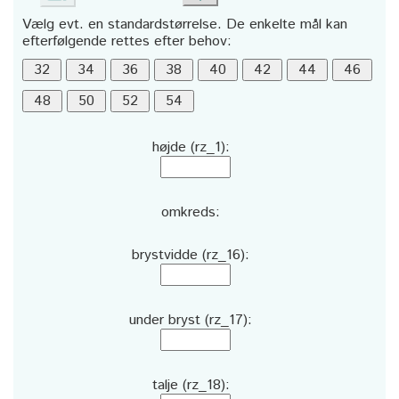
Vælg evt. en standardstørrelse. De enkelte mål kan
efterfølgende rettes efter behov:
højde (rz_1):
omkreds:
brystvidde (rz_16):
under bryst (rz_17):
talje (rz_18):