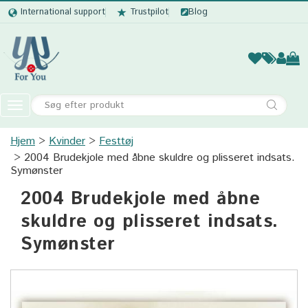
International support
Trustpilot
Blog
Kvinder
Mænd
Børn
Accessor
Toggle
navigation
Hjem
Kvinder
Festtøj
Kvinder
2004 Brudekjole med åbne skuldre og plisseret indsats.
Mænd
Symønster
2004 Brudekjole med åbne
Børn
skuldre og plisseret indsats.
Accessories
Symønster