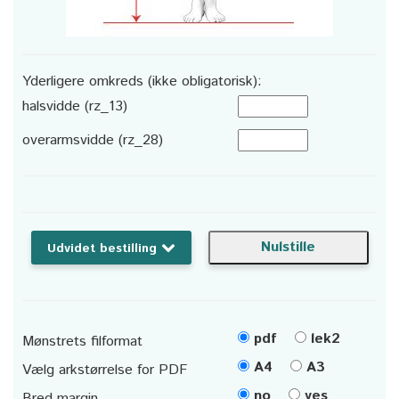
Yderligere omkreds (ikke obligatorisk):
halsvidde (rz_13)
overarmsvidde (rz_28)
Udvidet bestilling
pdf
lek2
Mønstrets filformat
A4
A3
Vælg arkstørrelse for PDF
no
yes
Bred margin