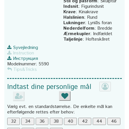
Stil og pasform
:
Skulptur
Indsnit
:
Figurindsnit
Krave
:
Kinakrave
Halslinien
:
Rund
Lukninger
:
Lynlås foran
Nederdelform
:
Bredde
Ærmekupler
:
Indfældet
Taljelinje
:
Hofteskåret
Syvejledning
Instruction
Инструкция
Modelnummer:
5590
Tips&Tricks
Indtast dine personlige mål
Vælg evt. en standardstørrelse. De enkelte mål kan
efterfølgende rettes efter behov: