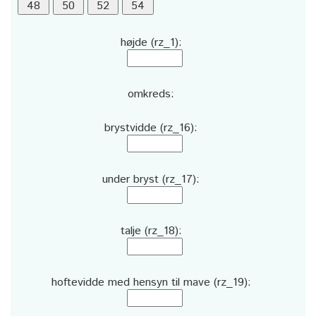
højde (rz_1):
omkreds:
brystvidde (rz_16):
under bryst (rz_17):
talje (rz_18):
hoftevidde med hensyn til mave (rz_19):