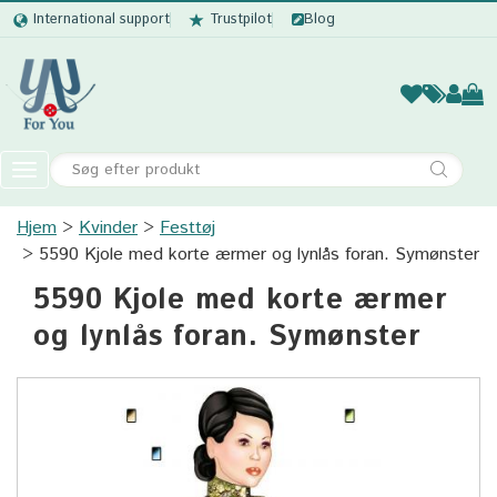
International support
Trustpilot
Blog
Kvinder
Mænd
Børn
Accessor
Toggle
navigation
Hjem
Kvinder
Festtøj
Kvinder
5590 Kjole med korte ærmer og lynlås foran. Symønster
Mænd
5590 Kjole med korte ærmer
Børn
og lynlås foran. Symønster
Accessories