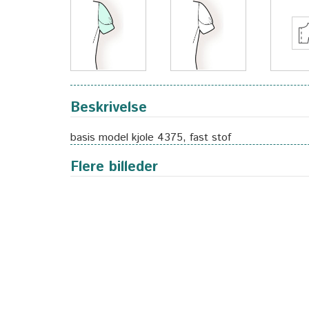
Beskrivelse
basis model kjole 4375, fast stof
Flere billeder