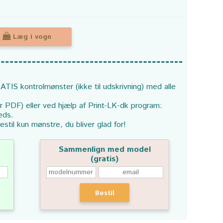
Læg i vogn
ATIS kontrolmønster (ikke til udskrivning) med alle
or PDF) eller ved hjælp af Print-LK-dk program:
eds.
estil kun mønstre, du bliver glad for!
Sammenlign med model
(gratis)
Bestil