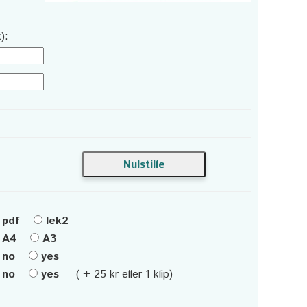
):
pdf
lek2
A4
A3
no
yes
no
yes
( + 25 kr eller 1 klip)