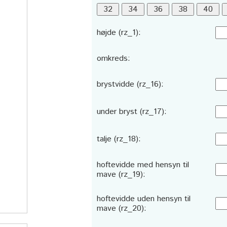
højde (rz_1):
omkreds:
brystvidde (rz_16):
under bryst (rz_17):
talje (rz_18):
hoftevidde med hensyn til
mave (rz_19):
hoftevidde uden hensyn til
mave (rz_20):