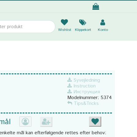
Wishlist
Klippekort
Konto
Syvejledning
Instruction
Инструкция
Modelnummer:
5374
Tips&Tricks
 mål
enkelte mål kan efterfølgende rettes efter behov: