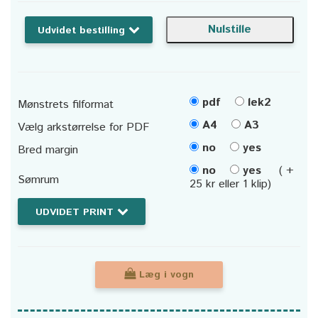
Udvidet bestilling
pdf
lek2
Mønstrets filformat
A4
A3
Vælg arkstørrelse for PDF
no
yes
Bred margin
no
yes
( +
Sømrum
25 kr eller 1 klip)
UDVIDET PRINT
Læg i vogn