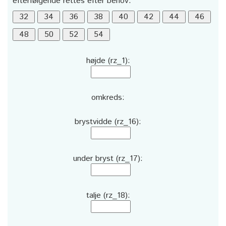
efterfølgende rettes efter behov:
højde (rz_1):
omkreds:
brystvidde (rz_16):
under bryst (rz_17):
talje (rz_18):