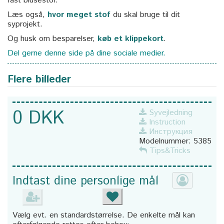
fast blusestof.
Læs også,
hvor meget stof
du skal bruge til dit
syprojekt.
Og husk om besparelser,
køb et klippekort
.
Del gerne denne side på dine sociale medier.
Flere billeder
0 DKK
Syvejledning
Instruction
Инструкция
Modelnummer:
5385
Tips&Tricks
Indtast dine personlige mål
Vælg evt. en standardstørrelse. De enkelte mål kan