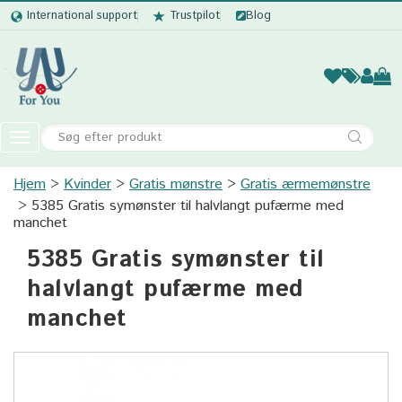
International support
Trustpilot
Blog
Kvinder
Mænd
Børn
Accessor
Toggle
navigation
Hjem
Kvinder
Gratis mønstre
Kvinder
Gratis ærmemønstre
5385 Gratis symønster til halvlangt pufærme med
Mænd
manchet
5385 Gratis symønster til
Børn
halvlangt pufærme med
Accessories
manchet