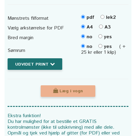
pdf
lek2
Mønstrets filformat
A4
A3
Vælg arkstørrelse for PDF
no
yes
Bred margin
no
yes
( +
Sømrum
25 kr eller 1 klip)
UDVIDET PRINT
Læg i vogn
Ekstra funktion!
Du har mulighed for at bestille et GRATIS
kontrolmønster (ikke til udskrivning) med alle dele.
Opmål og tjek ved hjælp af gitter (for PDF) eller ved