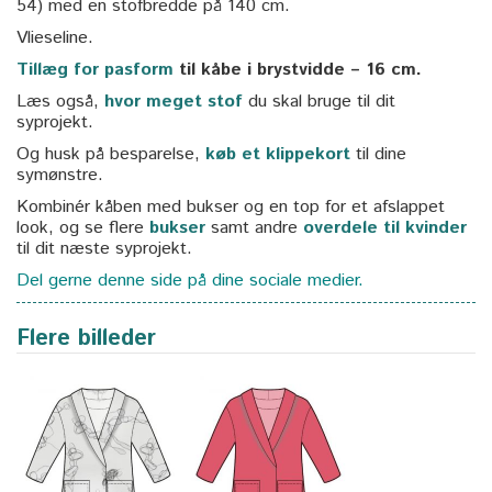
54) med en stofbredde på 140 cm.
Vlieseline.
Tillæg for pasform
til kåbe i brystvidde – 16 cm.
Læs også,
hvor meget stof
du skal bruge til dit
syprojekt.
Og husk på besparelse,
køb et klippekort
til dine
symønstre.
Kombinér kåben med bukser og en top for et afslappet
look, og se flere
bukser
samt andre
overdele til kvinder
til dit næste syprojekt.
Del gerne denne side på dine sociale medier.
Flere billeder