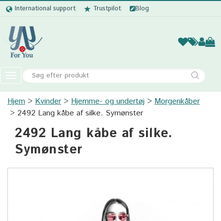
International support
Trustpilot
Blog
Kvinder
Mænd
Børn
Accessor
Toggle
navigation
Hjem
Kvinder
Hjemme- og undertøj
Kvinder
Morgenkåber
2492 Lang kåbe af silke. Symønster
Mænd
2492 Lang kåbe af silke.
Børn
Symønster
Accessories