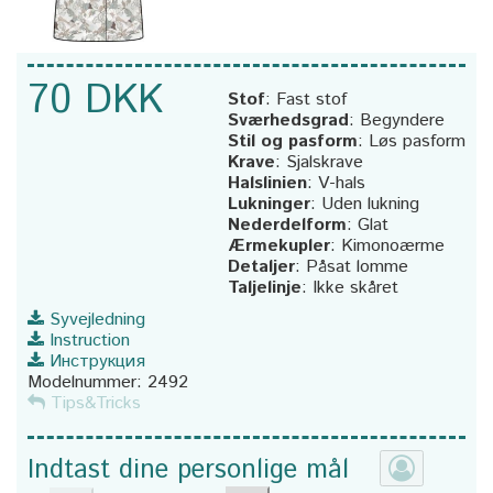
70 DKK
Stof
:
Fast stof
Sværhedsgrad
:
Begyndere
Stil og pasform
:
Løs pasform
Krave
:
Sjalskrave
Halslinien
:
V-hals
Lukninger
:
Uden lukning
Nederdelform
:
Glat
Ærmekupler
:
Kimonoærme
Detaljer
:
Påsat lomme
Taljelinje
:
Ikke skåret
Syvejledning
Instruction
Инструкция
Modelnummer:
2492
Tips&Tricks
Indtast dine personlige mål