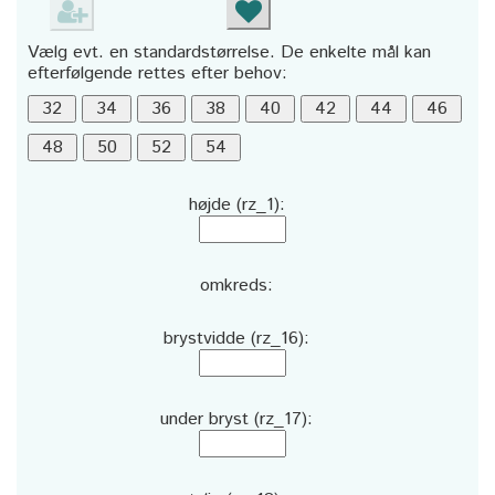
Vælg evt. en standardstørrelse. De enkelte mål kan
efterfølgende rettes efter behov:
højde (rz_1):
omkreds:
brystvidde (rz_16):
under bryst (rz_17):