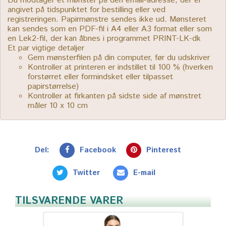
Du modtager et mønster på den email-adresse, der er
angivet på tidspunktet for bestilling eller ved
registreringen. Papirmønstre sendes ikke ud. Mønsteret
kan sendes som en PDF-fil i A4 eller A3 format eller som
en Lek2-fil, der kan åbnes i programmet PRINT-LK-dk
Et par vigtige detaljer
Gem mønsterfilen på din computer, før du udskriver
Kontroller at printeren er indstillet til 100 % (hverken
forstørret eller formindsket eller tilpasset
papirstørrelse)
Kontroller at firkanten på sidste side af mønstret
måler 10 x 10 cm
Del:
Facebook
Pinterest
Twitter
E-mail
TILSVARENDE VARER