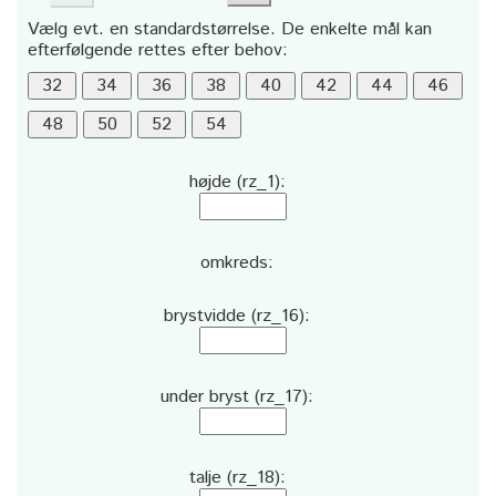
Vælg evt. en standardstørrelse. De enkelte mål kan
efterfølgende rettes efter behov:
højde (rz_1):
omkreds:
brystvidde (rz_16):
under bryst (rz_17):
talje (rz_18):