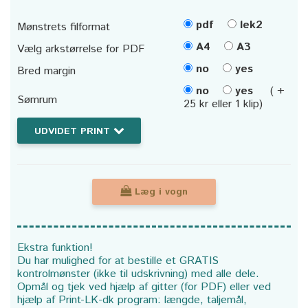
pdf
lek2
Mønstrets filformat
A4
A3
Vælg arkstørrelse for PDF
no
yes
Bred margin
no
yes
( +
Sømrum
25 kr eller 1 klip)
UDVIDET PRINT
Læg i vogn
Ekstra funktion!
Du har mulighed for at bestille et GRATIS
kontrolmønster (ikke til udskrivning) med alle dele.
Opmål og tjek ved hjælp af gitter (for PDF) eller ved
hjælp af Print-LK-dk program: længde, taljemål,