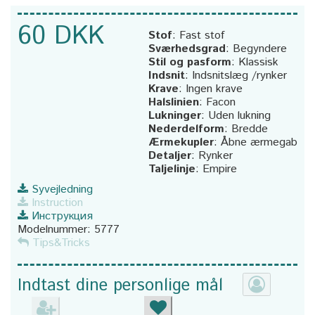
60 DKK
Stof
:
Fast stof
Sværhedsgrad
:
Begyndere
Stil og pasform
:
Klassisk
Indsnit
:
Indsnitslæg /rynker
Krave
:
Ingen krave
Halslinien
:
Facon
Lukninger
:
Uden lukning
Nederdelform
:
Bredde
Ærmekupler
:
Åbne ærmegab
Detaljer
:
Rynker
Taljelinje
:
Empire
Syvejledning
Instruction
Инструкция
Modelnummer:
5777
Tips&Tricks
Indtast dine personlige mål