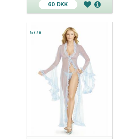
60 DKK
5778