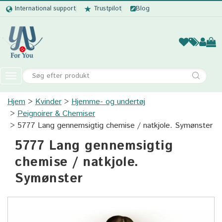
International support
Trustpilot
Blog
Kvinder
Mænd
Børn
Accessor
Toggle
navigation
Hjem
Kvinder
Hjemme- og undertøj
Kvinder
Peignoirer & Chemiser
Mænd
5777 Lang gennemsigtig сhemise / natkjole. Symønster
5777 Lang gennemsigtig
Børn
сhemise / natkjole.
Accessories
Symønster