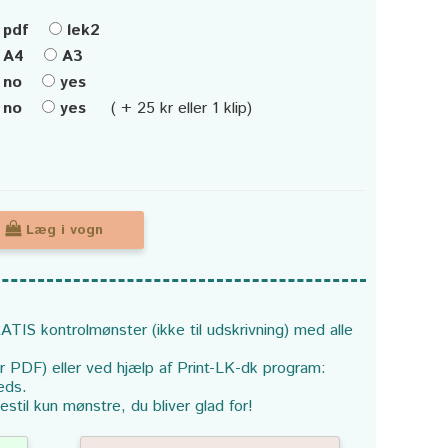
pdf
lek2
A4
A3
no
yes
no
yes
( + 25 kr eller 1 klip)
Læg i vogn
ATIS kontrolmønster (ikke til udskrivning) med alle
or PDF) eller ved hjælp af Print-LK-dk program:
eds.
estil kun mønstre, du bliver glad for!