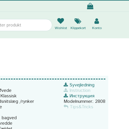
Wishlist
Klippekort
Konto
Syvejledning
Øvede
Instruction
:
Klassisk
Инструкция
dsnitslæg /rynker
Modelnummer:
2808
e
Tips&Tricks
s bagved
redde
fældet