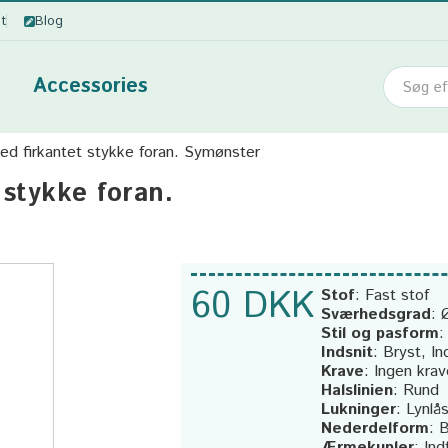
ot
Blog
Accessories
ed firkantet stykke foran. Symønster
 stykke foran.
60 DKK
Stof
:
Fast stof
Sværhedsgrad
:
Stil og pasform
Indsnit
:
Bryst, In
Krave
:
Ingen krav
Halslinien
:
Rund
Lukninger
:
Lynlå
Nederdelform
:
B
Ærmekupler
:
Ind