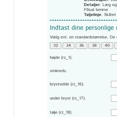
Detaljer
:
Læg og 
Påsat lomme
Taljelinje
:
Skåret
Indtast dine personlige
Vælg evt. en standardstørrelse. De 
højde (rz_1):
omkreds:
brystvidde (rz_16):
under bryst (rz_17):
talje (rz_18):