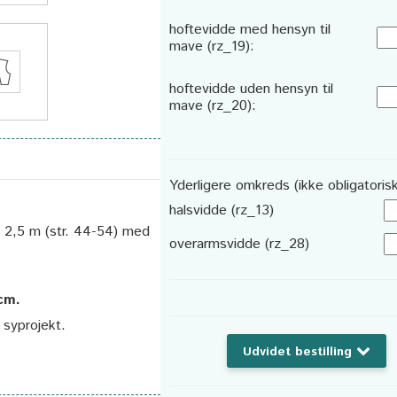
hoftevidde med hensyn til
mave (rz_19):
hoftevidde uden hensyn til
mave (rz_20):
Yderligere omkreds (ikke obligatorisk
halsvidde (rz_13)
. 2,5 m (str. 44-54) med
overarmsvidde (rz_28)
 cm.
t syprojekt.
Udvidet bestilling