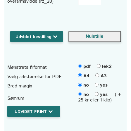
overarmsvidde (rz_28)
Udvidet bestilling
pdf
lek2
Mønstrets filformat
A4
A3
Vælg arkstørrelse for PDF
no
yes
Bred margin
no
yes
( +
Sømrum
25 kr eller 1 klip)
UDVIDET PRINT