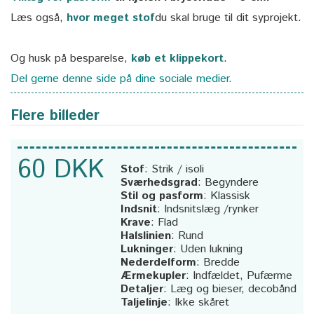
Læs også,
hvor meget stof
du skal bruge til dit syprojekt.
Og husk på besparelse,
køb et klippekort
.
Del gerne denne side på dine sociale medier.
Flere billeder
60 DKK
Stof
:
Strik / isoli
Sværhedsgrad
:
Begyndere
Stil og pasform
:
Klassisk
Indsnit
:
Indsnitslæg /rynker
Krave
:
Flad
Halslinien
:
Rund
Lukninger
:
Uden lukning
Nederdelform
:
Bredde
Ærmekupler
:
Indfældet, Pufærme
Detaljer
:
Læg og bieser, decobånd
Taljelinje
:
Ikke skåret