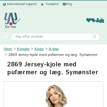
International support
Trustpilot
Blog
Kvinder
Mænd
Børn
Accessor
Toggle
navigation
Hjem
Kvinder
Kjoler
Kvinder
A-linje
2869 Jersey-kjole med pufærmer og læg. Symønster
Mænd
2869 Jersey-kjole med
Børn
pufærmer og læg. Symønster
Accessories