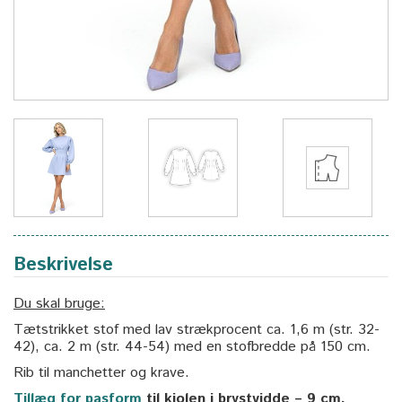
Beskrivelse
Du skal bruge:
Tætstrikket stof med lav strækprocent ca. 1,6 m (str. 32-
42), ca. 2 m (str. 44-54) med en stofbredde på 150 cm.
Rib til manchetter og krave.
Tillæg for pasform
til kjolen i brystvidde – 9 cm.