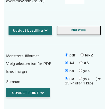
overarmsvidde (rz_28)
Udvidet bestilling
pdf
lek2
Mønstrets filformat
A4
A3
Vælg arkstørrelse for PDF
no
yes
Bred margin
no
yes
( +
Sømrum
25 kr eller 1 klip)
UDVIDET PRINT