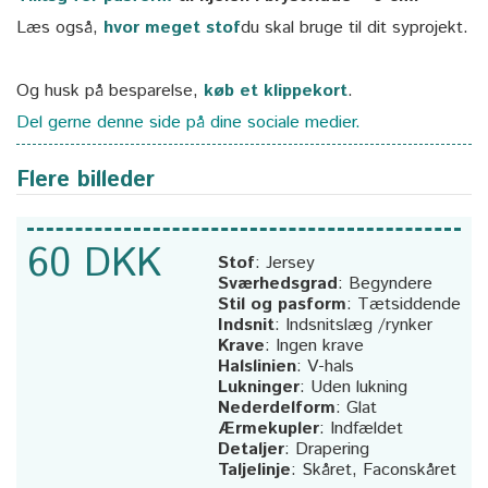
Læs også,
hvor meget stof
du skal bruge til dit syprojekt.
Og husk på besparelse,
køb et klippekort
.
Del gerne denne side på dine sociale medier.
Flere billeder
60 DKK
Stof
:
Jersey
Sværhedsgrad
:
Begyndere
Stil og pasform
:
Tætsiddende
Indsnit
:
Indsnitslæg /rynker
Krave
:
Ingen krave
Halslinien
:
V-hals
Lukninger
:
Uden lukning
Nederdelform
:
Glat
Ærmekupler
:
Indfældet
Detaljer
:
Drapering
Taljelinje
:
Skåret, Faconskåret