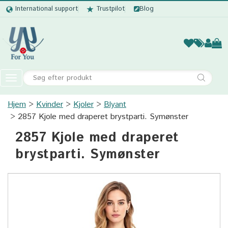
International support
Trustpilot
Blog
Kvinder
Mænd
Børn
Accessor
Toggle
navigation
Hjem
Kvinder
Kjoler
Kvinder
Blyant
2857 Kjole med draperet brystparti. Symønster
Mænd
2857 Kjole med draperet
Børn
brystparti. Symønster
Accessories