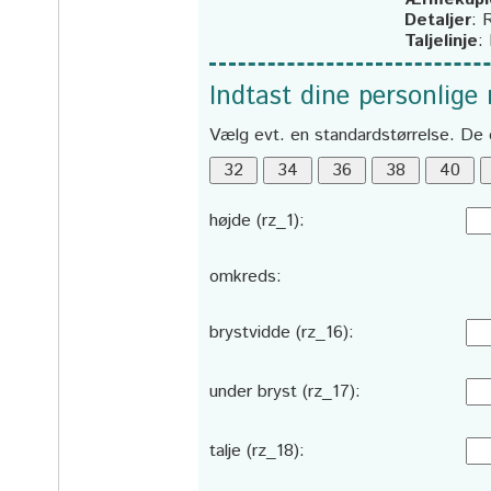
Detaljer
:
R
Taljelinje
:
Indtast dine personlige
Vælg evt. en standardstørrelse. De 
højde (rz_1):
omkreds:
brystvidde (rz_16):
under bryst (rz_17):
talje (rz_18):