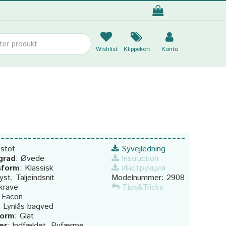
Wishlist
Klippekort
Konto
 stof
Syvejledning
grad
:
Øvede
Instruction
sform
:
Klassisk
Инструкция
yst, Taljeindsnit
Modelnummer:
2908
krave
Tips&Tricks
:
Facon
:
Lynlås bagved
form
:
Glat
er
:
Indfældet, Pufærme