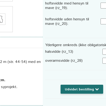
hoftevidde med hensyn til
mave (rz_19):
hoftevidde uden hensyn til
mave (rz_20):
Yderligere omkreds (ikke obligatorisk
halsvidde (rz_13)
overarmsvidde (rz_28)
2,2 m (str. 44-54) med en
 cm.
t syprojekt.
Udvidet bestilling