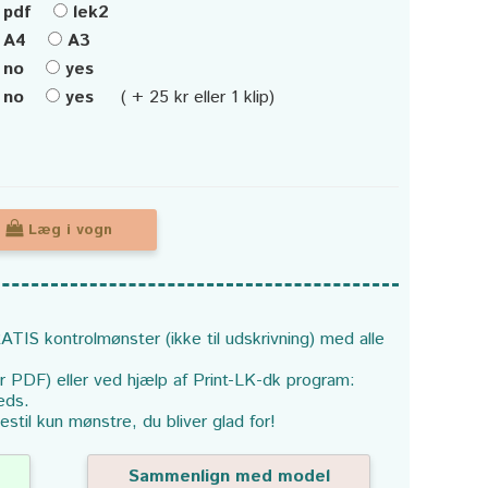
pdf
lek2
A4
A3
no
yes
no
yes
( + 25 kr eller 1 klip)
Læg i vogn
ATIS kontrolmønster (ikke til udskrivning) med alle
or PDF) eller ved hjælp af Print-LK-dk program:
eds.
estil kun mønstre, du bliver glad for!
Sammenlign med model