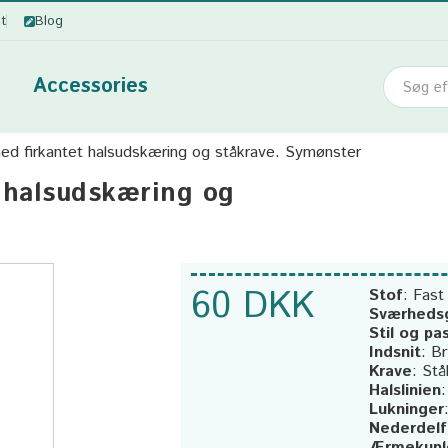
ot
Blog
Accessories
ed firkantet halsudskæring og ståkrave. Symønster
t halsudskæring og
60 DKK
Stof
:
Fast
Sværheds
Stil og pa
Indsnit
:
Br
Krave
:
Stå
Halslinien
Lukninger
Nederdel
Ærmekupl