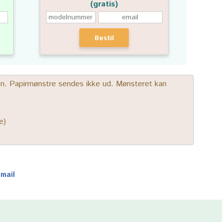
(gratis)
Bestil
gen. Papirmønstre sendes ikke ud. Mønsteret kan
e)
-mail