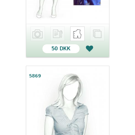
50 DKK
5869