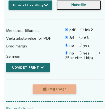
Udvidet bestilling
pdf
lek2
Mønstrets filformat
A4
A3
Vælg arkstørrelse for PDF
no
yes
Bred margin
no
yes
( +
Sømrum
25 kr eller 1 klip)
UDVIDET PRINT
Læg i vogn
Ekstra funktion!