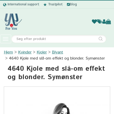
International support
Trustpilot
Blog
Kvinder
Mænd
Børn
Accessor
Toggle
navigation
Hjem
Kvinder
Kjoler
Kvinder
Blyant
4640 Kjole med slå-om effekt og blonder. Symønster
Mænd
4640 Kjole med slå-om effekt
Børn
og blonder. Symønster
Accessories