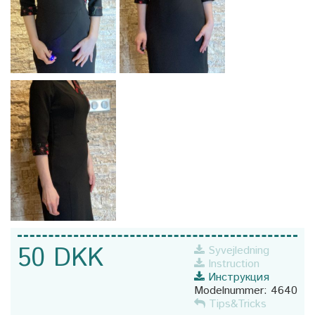
50 DKK
Syvejledning
Instruction
Инструкция
Modelnummer:
4640
Tips&Tricks