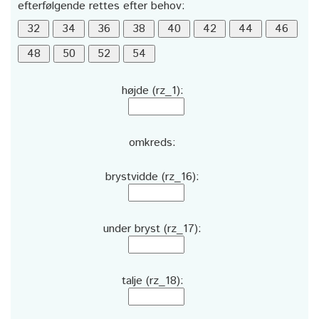
efterfølgende rettes efter behov:
højde (rz_1):
omkreds:
brystvidde (rz_16):
under bryst (rz_17):
talje (rz_18):