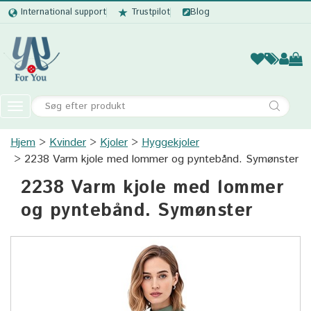
International support
Trustpilot
Blog
Kvinder
Mænd
Børn
Accessor
Toggle
navigation
Hjem
Kvinder
Kjoler
Kvinder
Hyggekjoler
2238 Varm kjole med lommer og pyntebånd. Symønster
Mænd
2238 Varm kjole med lommer
Børn
og pyntebånd. Symønster
Accessories