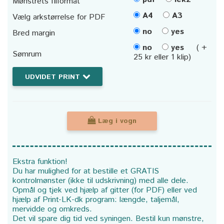
Mønstrets filformat
A4
A3
Vælg arkstørrelse for PDF
no
yes
Bred margin
no
yes
( +
Sømrum
25 kr eller 1 klip)
UDVIDET PRINT
Læg i vogn
Ekstra funktion!
Du har mulighed for at bestille et GRATIS
kontrolmønster (ikke til udskrivning) med alle dele.
Opmål og tjek ved hjælp af gitter (for PDF) eller ved
hjælp af Print-LK-dk program: længde, taljemål,
mervidde og omkreds.
Det vil spare dig tid ved syningen. Bestil kun mønstre,