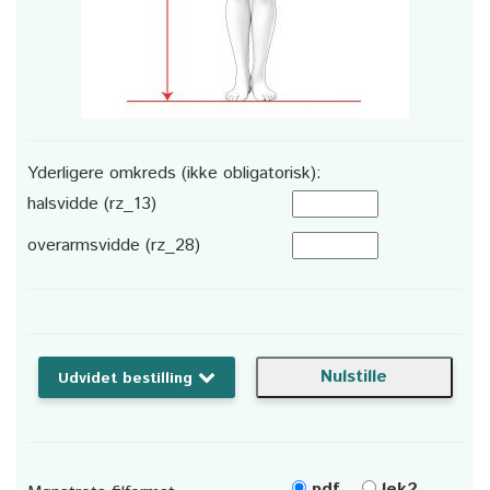
Yderligere omkreds (ikke obligatorisk):
halsvidde (rz_13)
overarmsvidde (rz_28)
Udvidet bestilling
pdf
lek2