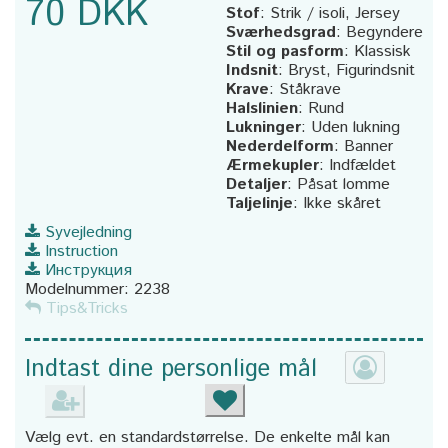
70 DKK
Stof
:
Strik / isoli, Jersey
Sværhedsgrad
:
Begyndere
Stil og pasform
:
Klassisk
Indsnit
:
Bryst, Figurindsnit
Krave
:
Ståkrave
Halslinien
:
Rund
Lukninger
:
Uden lukning
Nederdelform
:
Banner
Ærmekupler
:
Indfældet
Detaljer
:
Påsat lomme
Taljelinje
:
Ikke skåret
Syvejledning
Instruction
Инструкция
Modelnummer:
2238
Tips&Tricks
Indtast dine personlige mål
Vælg evt. en standardstørrelse. De enkelte mål kan