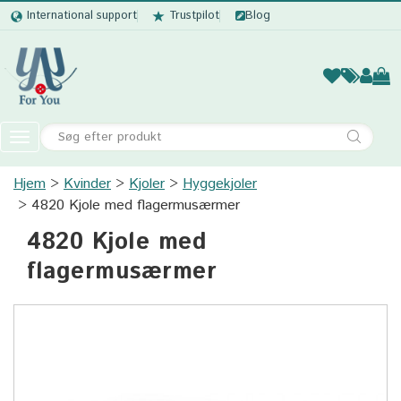
International support
Trustpilot
Blog
Kvinder
Mænd
Børn
Accessor
Toggle
navigation
Hjem
Kvinder
Kjoler
Kvinder
Hyggekjoler
4820 Kjole med flagermusærmer
Mænd
4820 Kjole med
Børn
flagermusærmer
Accessories