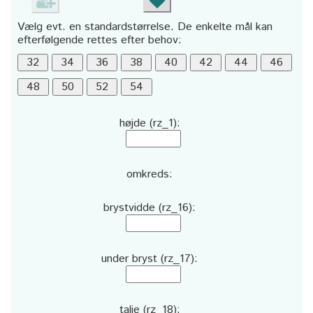
Vælg evt. en standardstørrelse. De enkelte mål kan
efterfølgende rettes efter behov:
højde (rz_1):
omkreds:
brystvidde (rz_16):
under bryst (rz_17):
talje (rz_18):