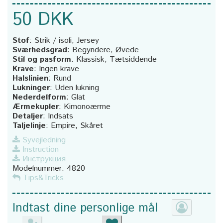
50 DKK
Stof
:
Strik / isoli, Jersey
Sværhedsgrad
:
Begyndere, Øvede
Stil og pasform
:
Klassisk, Tætsiddende
Krave
:
Ingen krave
Halslinien
:
Rund
Lukninger
:
Uden lukning
Nederdelform
:
Glat
Ærmekupler
:
Kimonoærme
Detaljer
:
Indsats
Taljelinje
:
Empire, Skåret
Syvejledning
Instruction
Инструкция
Modelnummer:
4820
Tips&Tricks
Indtast dine personlige mål