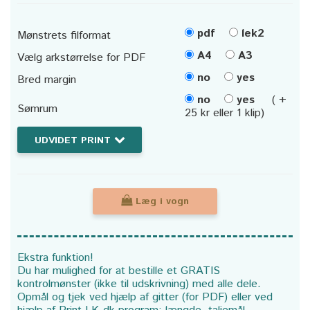
pdf
lek2
Mønstrets filformat
A4
A3
Vælg arkstørrelse for PDF
no
yes
Bred margin
no
yes
( +
Sømrum
25 kr eller 1 klip)
UDVIDET PRINT
Læg i vogn
Ekstra funktion!
Du har mulighed for at bestille et GRATIS
kontrolmønster (ikke til udskrivning) med alle dele.
Opmål og tjek ved hjælp af gitter (for PDF) eller ved