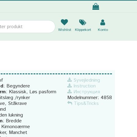
Wishlist
Klippekort
Konto
of
Syvejledning
ad
:
Begyndere
Instruction
orm
:
Klassisk, Løs pasform
Инструкция
itslæg /rynker
Modelnummer:
4858
ave, Ståkrave
Tips&Tricks
und
den lukning
m
:
Bredde
:
Kimonoærme
ker, Manchet