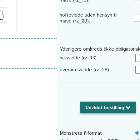
mave (rz_19):
hoftevidde uden hensyn til
mave (rz_20):
Yderligere omkreds (ikke obligatorisk
halsvidde (rz_13)
overarmsvidde (rz_28)
Udvidet bestilling
Mønstrets filformat