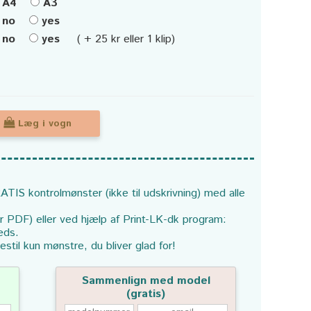
A4
A3
no
yes
no
yes
( + 25 kr eller 1 klip)
Læg i vogn
ATIS kontrolmønster (ikke til udskrivning) med alle
or PDF) eller ved hjælp af Print-LK-dk program:
eds.
estil kun mønstre, du bliver glad for!
Sammenlign med model
(gratis)