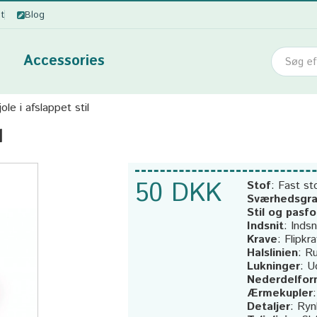
ot
Blog
Accessories
le i afslappet stil
l
50 DKK
Stof
:
Fast st
Sværhedsgr
Stil og pasf
Indsnit
:
Indsn
Krave
:
Flipkr
Halslinien
:
R
Lukninger
:
U
Nederdelfor
Ærmekupler
Detaljer
:
Ryn