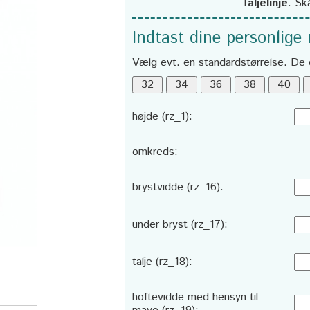
Taljelinje
:
Sk
Indtast dine personlige
Vælg evt. en standardstørrelse. De 
højde (rz_1):
omkreds:
brystvidde (rz_16):
under bryst (rz_17):
talje (rz_18):
hoftevidde med hensyn til