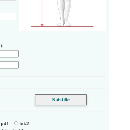
):
pdf
lek2