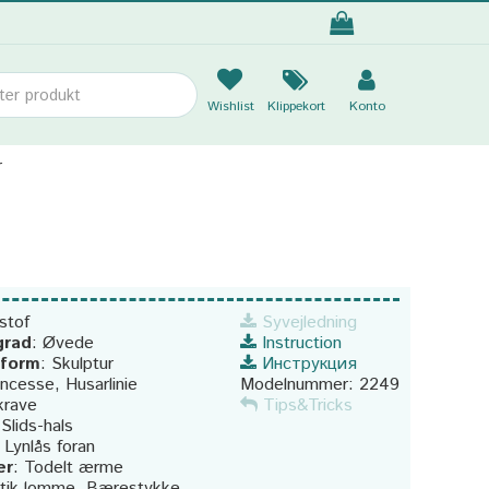
Wishlist
Klippekort
Konto
r
stof
Syvejledning
grad
:
Øvede
Instruction
sform
:
Skulptur
Инструкция
incesse, Husarlinie
Modelnummer:
2249
krave
Tips&Tricks
:
Slids-hals
:
Lynlås foran
er
:
Todelt ærme
tik lomme, Bærestykke