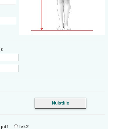
):
pdf
lek2