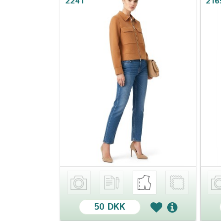
2241
216
50 DKK