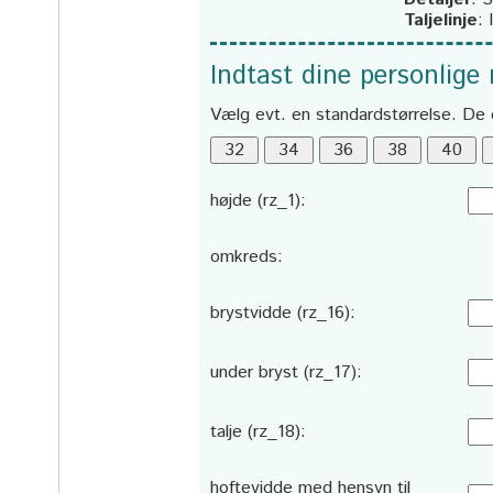
Taljelinje
:
Indtast dine personlige
Vælg evt. en standardstørrelse. De 
højde (rz_1):
omkreds:
brystvidde (rz_16):
under bryst (rz_17):
talje (rz_18):
hoftevidde med hensyn til