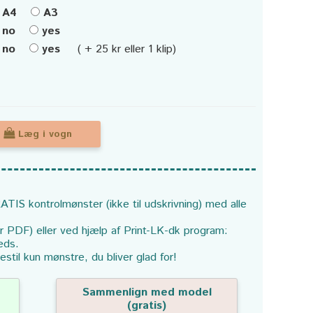
A4
A3
no
yes
no
yes
( + 25 kr eller 1 klip)
Læg i vogn
ATIS kontrolmønster (ikke til udskrivning) med alle
or PDF) eller ved hjælp af Print-LK-dk program:
eds.
estil kun mønstre, du bliver glad for!
Sammenlign med model
(gratis)