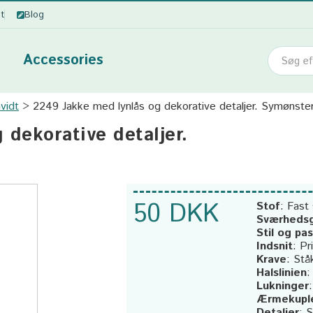
ot
Blog
Accessories
vidt
2249 Jakke med lynlås og dekorative detaljer. Symønste
 dekorative detaljer.
50 DKK
Stof
:
Fast 
Sværheds
Stil og pa
Indsnit
:
Pr
Krave
:
Stå
Halslinien
Lukninger
Ærmekupl
Detaljer
:
S