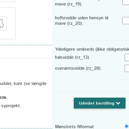
mave (rz_19):
hoftevidde uden hensyn til
mave (rz_20):
Yderligere omkreds (ikke obligatorisk
halsvidde (rz_13)
overarmsvidde (rz_28)
rpudder, kant (se længde
 cm.
Udvidet bestilling
t syprojekt.
Mønstrets filformat